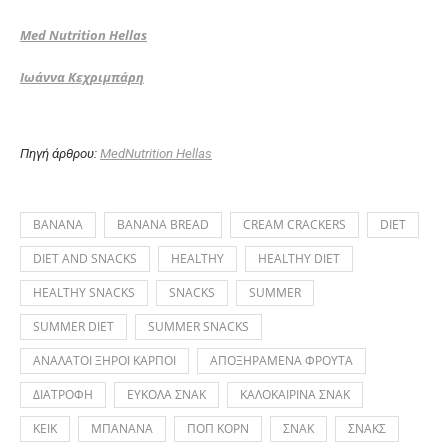
Med Nutrition Hellas
Ιωάννα Κεχριμπάρη
Πηγή άρθρου:
MedNutrition Hellas
BANANA
BANANA BREAD
CREAM CRACKERS
DIET
DIET AND SNACKS
HEALTHY
HEALTHY DIET
HEALTHY SNACKS
SNACKS
SUMMER
SUMMER DIET
SUMMER SNACKS
ΑΝΑΛΑΤΟΙ ΞΗΡΟΙ ΚΑΡΠΟΙ
ΑΠΟΞΗΡΑΜΕΝΑ ΦΡΟΥΤΑ
ΔΙΑΤΡΟΦΗ
ΕΥΚΟΛΑ ΣΝΑΚ
ΚΑΛΟΚΑΙΡΙΝΑ ΣΝΑΚ
ΚΕΙΚ
ΜΠΑΝΑΝΑ
ΠΟΠ ΚΟΡΝ
ΣΝΑΚ
ΣΝΑΚΣ