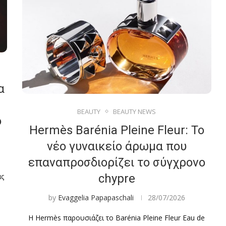
α
BEAUTY
BEAUTY NEWS
ό
Hermès Barénia Pleine Fleur: Το
νέο γυναικείο άρωμα που
επαναπροσδιορίζει το σύγχρονο
ας
chypre
by
Evaggelia Papapaschali
28/07/2026
Η Hermès παρουσιάζει το Barénia Pleine Fleur Eau de