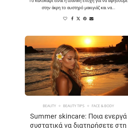
Το καλοκαίρι είναι η ιδανική εποχή για να αφήσουμε
στην άκρη το αυστηρό μακιγιάζ και να…
BEAUTY
BEAUTY TIPS
FACE & BODY
Summer skincare: Ποια ενεργά
συστατικά να διατηρήσετε στη