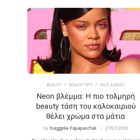
BEAUTY
BEAUTY TIPS
FACE & BODY
Neon βλέμμα: Η πιο τολμηρή
beauty τάση του καλοκαιριού
θέλει χρώμα στα μάτια
by
Evaggelia Papapaschali
27/07/2026