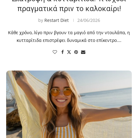
πραγματικά πριν το καλοκαίρι!
by
Restart Diet
24/06/2026
Κάθε χρόνο, λίγο πριν βγουν τα μαγιό από την ντουλάπα, η
κυτταρίτιδα επιστρέφει δυναμικά στο επίκεντρο.…