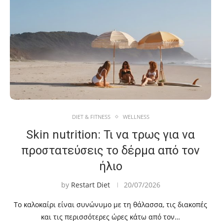
DIET & FITNESS
WELLNESS
Skin nutrition: Τι να τρως για να
προστατεύσεις το δέρμα από τον
ήλιο
by
Restart Diet
20/07/2026
Το καλοκαίρι είναι συνώνυμο με τη θάλασσα, τις διακοπές
και τις περισσότερες ώρες κάτω από τον…