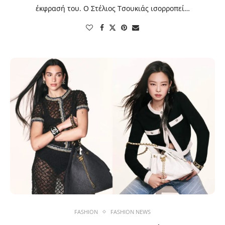
έκφρασή του. Ο Στέλιος Τσουκιάς ισορροπεί…
FASHION
FASHION NEWS