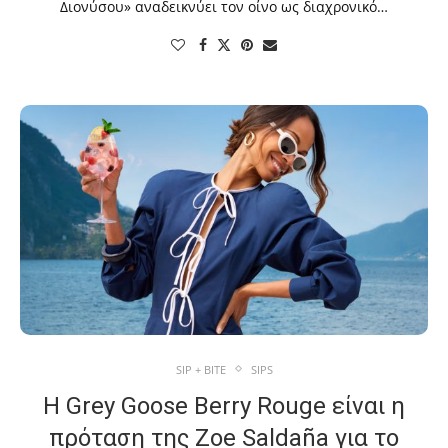
Διονύσου» αναδεικνύει τον οίνο ως διαχρονικό…
SIP + BITE
SIPS
Η Grey Goose Berry Rouge είναι η
πρόταση της Zoe Saldaña για το