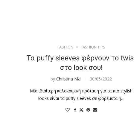
FASHION
FASHION TIPS
Τα puffy sleeves φέρνουν το twis
στο look σου!
by
Christina Mai
30/05/2022
Μία ιδιαίτερη καλοκαιρινή πρόταση για τα πιο stylish
looks είναι τα puffy sleeves σε φορέματα ή…