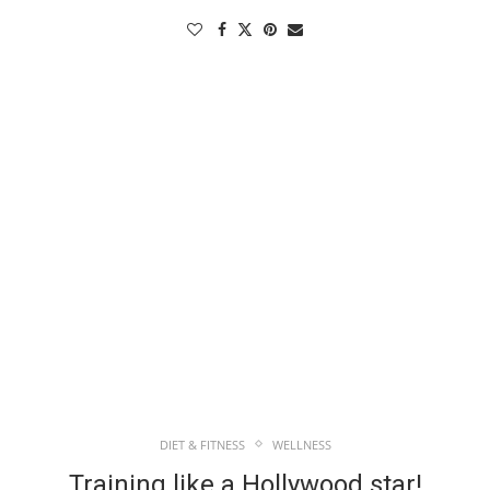
DIET & FITNESS
WELLNESS
Training like a Hollywood star!