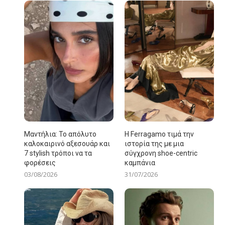
Μαντήλια: Το απόλυτο
Η Ferragamo τιμά την
καλοκαιρινό αξεσουάρ και
ιστορία της με μια
7 stylish τρόποι να τα
σύγχρονη shoe-centric
φορέσεις
καμπάνια
03/08/2026
31/07/2026