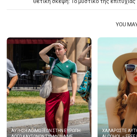
Θετική σκέψη: Το μυστικό της επιτυχίας
YOU MAY
ΑΥΞΗΣΗ ΛΟΙΜΩΞΕΩΝ ΣΤΗΝ ΕΥΡΩΠΗ
ΧΑΛΑΡΩΣΤΕ ΑΥΤΟ
ΛΟΓΩ ΚΑΥΣΩΝΩΝ ΣΥΜΦΩΝΑ ΜΕ...
ALCOHOL – FREE 