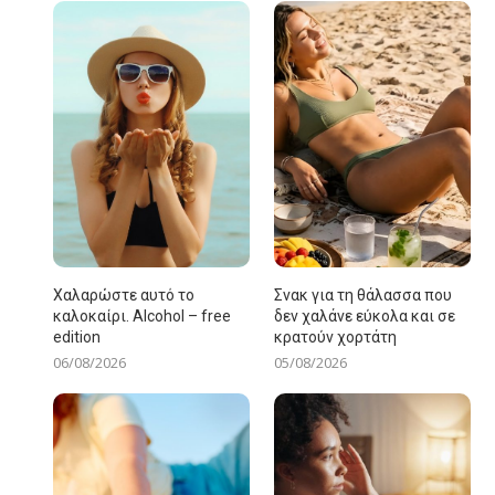
Χαλαρώστε αυτό το
Σνακ για τη θάλασσα που
καλοκαίρι. Alcohol – free
δεν χαλάνε εύκολα και σε
edition
κρατούν χορτάτη
06/08/2026
05/08/2026