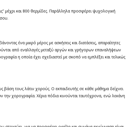
εις” μέχρι και 800 θερμίδες. Παράλληλα προσφέρει ψυχολογική
 σου.
νοντας ένα μικρό μέρος με ασκήσεις και διατάσεις, απαραίτητες
ούνται από εναλλαγές μεταξύ αργών και γρήγορων επαναλήψεων
ογραφία η οποία έχει σχεδιαστεί με σκοπό να εμπλέξει και τελικώς
 ως βάση τους λάτιν χορούς. Ο εκπαιδευτής σε κάθε μάθημα δείχνει
λούν την χορογραφία. Χέρια πόδια κινούνται ταυτόχρονα, ενώ λεκάνη
ου στοχεύει, για να προσφέρει οφέλη και συνάμα εκγύμναση είναι