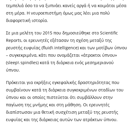
τεμπελιά όσο το να ξυπνάει κανείς αργά ή να κοιμάται μέσα
στη μέρα. Η νευροεπιστήμη όμως μας λέει μια πολύ
διαφορετική ιστορία.
Σε μια μελέτη του 2015 που δημοσιεύθηκε στο Scientific
Reports, οι ερευνητές εξέτασαν τη σχέση μεταξύ της
ρευστής ευφυΐας (fluid\ intelligence) και των μοτίβων ύπνου
– συγκεκριμένα, κάτι που ονομάζεται «άτρακτοι ύπνου»
(sleep\ spindles) κατά τη διάρκεια ενός μεσημεριανού
ύπνου.
Πρόκειται για εκρήξεις εγκεφαλικής δραστηριότητας που
συμβαίνουν κατά τη διάρκεια συγκεκριμένων σταδίων του
ύπνου και οι οποίες πιστεύεται ότι συμβάλλουν στην
παγίωση της μνήμης και στη μάθηση. Οι ερευνητές
διαπίστωσαν μια θετική συσχέτιση μεταξύ της ρευστής
ευφυΐας και της διάρκειας αυτών των ατράκτων ύπνου.