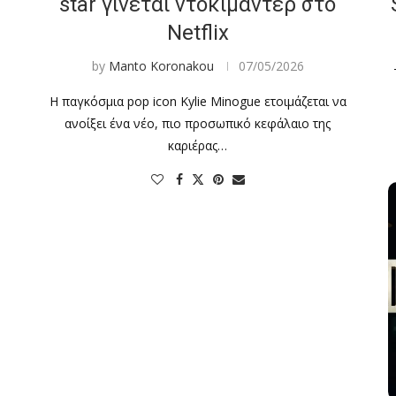
star γίνεται ντοκιμαντέρ στο
Netflix
by
Manto Koronakou
07/05/2026
Η παγκόσμια pop icon Kylie Minogue ετοιμάζεται να
ανοίξει ένα νέο, πιο προσωπικό κεφάλαιο της
καριέρας…