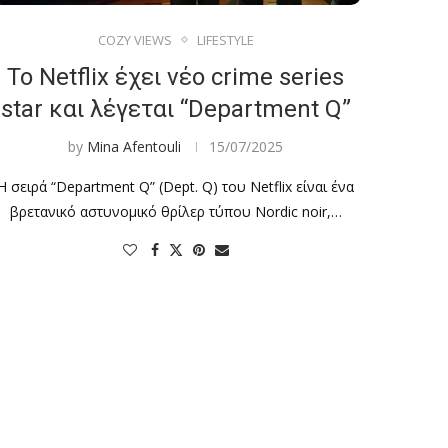
COZY VIEWS
LIFESTYLE
Το Netflix έχει νέο crime series
star και λέγεται “Department Q”
by
Mina Afentouli
15/07/2025
Η σειρά “Department Q” (Dept. Q) του Netflix είναι ένα
βρετανικό αστυνομικό θρίλερ τύπου Nordic noir,…