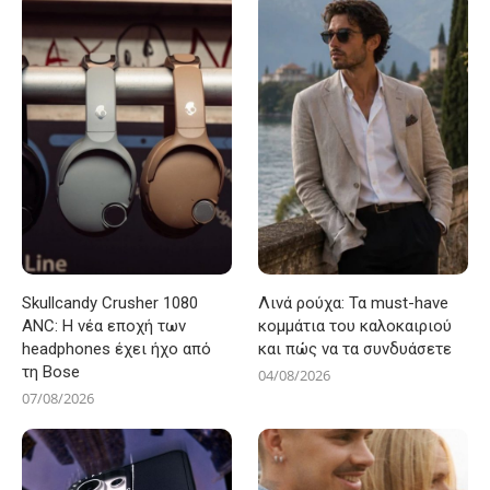
Skullcandy Crusher 1080
Λινά ρούχα: Τα must-have
ANC: Η νέα εποχή των
κομμάτια του καλοκαιριού
headphones έχει ήχο από
και πώς να τα συνδυάσετε
τη Bose
04/08/2026
07/08/2026