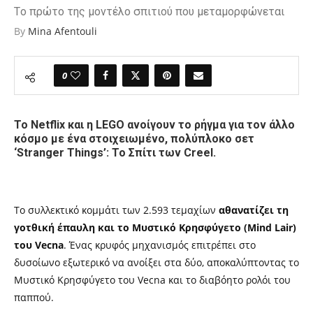
Tο πρώτο της μοντέλο σπιτιού που μεταμορφώνεται
By
Mina Afentouli
0
Το Netflix και η LEGO ανοίγουν το ρήγμα για τον άλλο
κόσμο με ένα στοιχειωμένο, πολύπλοκο σετ
‘Stranger Things’: Το Σπίτι των Creel.
Το συλλεκτικό κομμάτι των 2.593 τεμαχίων
αθανατίζει τη
γοτθική έπαυλη και το Μυστικό Κρησφύγετο (Mind Lair)
του Vecna
. Ένας κρυφός μηχανισμός επιτρέπει στο
δυσοίωνο εξωτερικό να ανοίξει στα δύο, αποκαλύπτοντας το
Μυστικό Κρησφύγετο του Vecna και το διαβόητο ρολόι του
παππού.