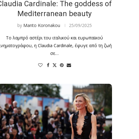
Claudia Cardinale: The goddess of
Mediterranean beauty
by
Manto Koronakou
25/09/2025
Το λαμπρό αστέρι του ιταλικού και ευρωπαϊκού
ινηματογράφου, η Claudia Cardinale, έφυγε από τη ζωή
σε…