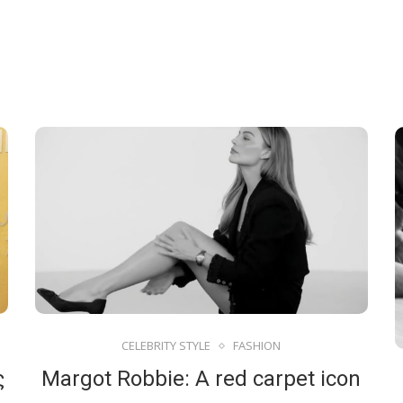
CELEBRITY STYLE
FASHION
ς
Margot Robbie: A red carpet icon