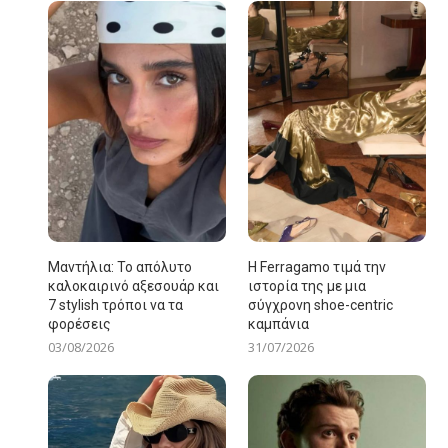
Μαντήλια: Το απόλυτο
Η Ferragamo τιμά την
καλοκαιρινό αξεσουάρ και
ιστορία της με μια
7 stylish τρόποι να τα
σύγχρονη shoe-centric
φορέσεις
καμπάνια
03/08/2026
31/07/2026