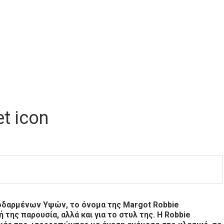
t icon
οδαρμένων Υψών, το όνομα της Margot Robbie
 της παρουσία, αλλά και για το στυλ της. Η Robbie