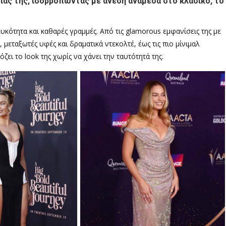
ενιάς της, ισορροπώντας με άνεση ανάμεσα στο κλασικό, το
λυκότητα και καθαρές γραμμές. Από τις glamorous εμφανίσεις της με
μεταξωτές υφές και δραματικά ντεκολτέ, έως τις πιο μίνιμαλ
ει το look της χωρίς να χάνει την ταυτότητά της.