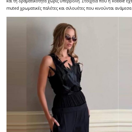
και τη δραματικότητα χωρίς υπερβολή. Στοιχεία που η Robbie έχ
muted χρωματικές παλέτες και σιλουέτες που κινούνται ανάμεσα 