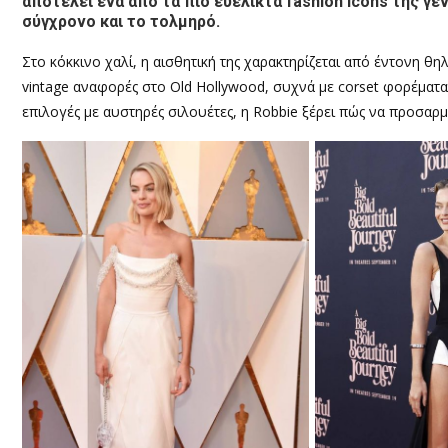
αποτελεί ένα από τα πιο ευέλικτα fashion icons της γ
σύγχρονο και το τολμηρό.
Στο κόκκινο χαλί, η αισθητική της χαρακτηρίζεται από έντονη θη
vintage αναφορές στο Old Hollywood, συχνά με corset φορέματα, 
επιλογές με αυστηρές σιλουέτες, η Robbie ξέρει πώς να προσαρμόζ