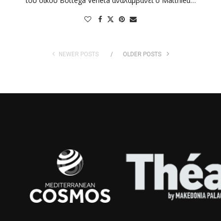
του οίκου Bottega Veneta αναλαμβάνει ο Matthieu…
NEWER POSTS
OLDER POSTS