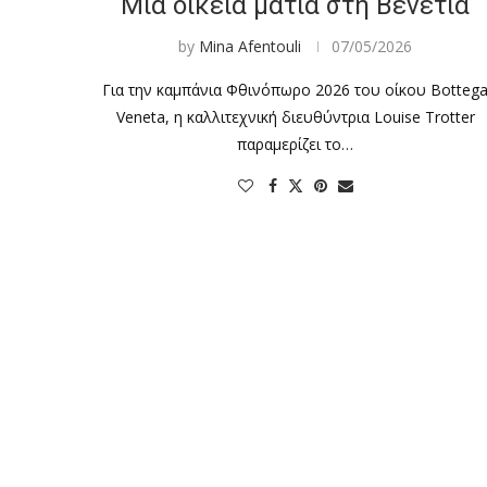
Μια οικεία ματιά στη Βενετία
by
Mina Afentouli
07/05/2026
Για την καμπάνια Φθινόπωρο 2026 του οίκου Botteg
Veneta, η καλλιτεχνική διευθύντρια Louise Trotter
παραμερίζει το…