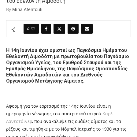
του Εθελοντή Αιμοδότη
By
Mina Afentouli
0
Η 14η Ιουνίου έχει οριστεί ως Παγκόσμια Ημέρα του
Εθελοντή Αιμοδότη με πρωτοβουλία του Παγκόσμιο
Οργανισμού Υγείας, του Ερυθρού Σταυρού και της
Ερυθράς Ημισελήνου, της Παγκόσμιας Ομοσπονδίας
Εθελοντών Αιμοδοτών και του Διεθνούς
Οργανισμού Μετάγγισης Αίματος.
Αφορμή για τον εορτασμό
της
14ης Ιουνίου είναι η
ημερομηνία γέννησης του αυστριακού ιατρού
Καρλ
Λαντστάινερ
, που ανακάλυψε τις ομάδες αίματος και τα
ρέζους και τιμήθηκε με το Νόμπελ Ιατρικής το 1930 για τις
σημαντικές αυτές ανακαλύψεις του.