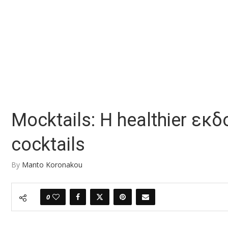
Mocktails: Η healthier ε
cocktails
By
Manto Koronakou
0