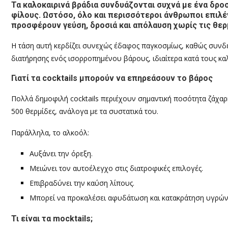
Τα καλοκαιρινά βράδια συνδυάζονται συχνά με ένα δροσ
φίλους. Ωστόσο, όλο και περισσότεροι άνθρωποι επιλέγ
προσφέρουν γεύση, δροσιά και απόλαυση χωρίς τις θερ
Η τάση αυτή κερδίζει συνεχώς έδαφος παγκοσμίως, καθώς συνδέε
διατήρησης ενός ισορροπημένου βάρους, ιδιαίτερα κατά τους κα
Γιατί τα cocktails μπορούν να επηρεάσουν το βάρος
Πολλά δημοφιλή cocktails περιέχουν σημαντική ποσότητα ζάχαρ
500 θερμίδες, ανάλογα με τα συστατικά του.
Παράλληλα, το αλκοόλ:
Αυξάνει την όρεξη.
Μειώνει τον αυτοέλεγχο στις διατροφικές επιλογές.
Επιβραδύνει την καύση λίπους.
Μπορεί να προκαλέσει αφυδάτωση και κατακράτηση υγρών
Τι είναι τα mocktails;