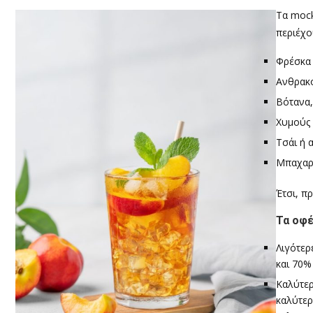
Τα mock
περιέχο
Φρέσκα
Ανθρακ
Βότανα,
Χυμούς 
Τσάι ή 
Μπαχαρι
Έτσι, π
Τα οφέ
Λιγότερ
και 70%
Καλύτερ
καλύτερ