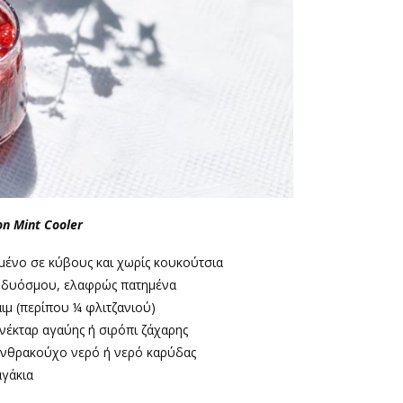
n Mint Cooler
μένο σε κύβους και χωρίς κουκούτσια
 δυόσμου, ελαφρώς πατημένα
ιμ (περίπου ¼ φλιτζανιού)
 νέκταρ αγαύης ή σιρόπι ζάχαρης
 ανθρακούχο νερό ή νερό καρύδας
γάκια