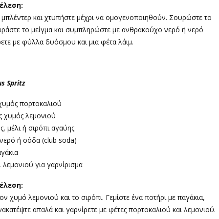
έλεση:
το μπλέντερ και χτυπήστε μέχρι να ομογενοποιηθούν. Σουρώστε το
μοιράστε το μείγμα και συμπληρώστε με ανθρακούχο νερό ή νερό
ετε με φύλλα δυόσμου και μια φέτα λάιμ.
us Spritz
χυμός πορτοκαλιού
ς χυμός λεμονιού
ς, μέλι ή σιρόπι αγαύης
ερό ή σόδα (club soda)
γάκια
 λεμονιού για γαρνίρισμα
έλεση:
ν χυμό λεμονιού και το σιρόπι. Γεμίστε ένα ποτήρι με παγάκια,
κατέψτε απαλά και γαρνίρετε με φέτες πορτοκαλιού και λεμονιού.