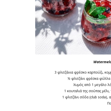
Watermelo
3 φλιτζάνια φρέσκο καρπούζι, κομ
½ φλιτζάνι φρέσκα φύλλα
Χυμός από 1 μεγάλο λά
1 κουταλιά της σούπας μέλι,
1 φλιτζάνι σόδα (club soda),
Πα