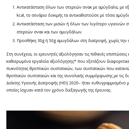
Αντικατάσταση όλων των στερεών σνακ με αμύγδαλα, με εξ
kcal, το σενάριο δοκιμής τα αντικαθιστούσε με τόσα αμύγδ
Αντικατάσταση των μισών ή όλων των λιγότερο υγιεινών σ
στερεών σνακ και των αμυγδάλων.
Προσθήκη 30g ή 50g αμυγδάλων στη διατροφή, χωρίς την 
Στη συνέχεια, οι ερευνητές αξιολόγησαν τις πιθανές επιπτώσει
καθιερωμένα εργαλεία αξιολόγησης* που εξετάζουν διαφορετικέ
πυκνότητας θρεπτικών συστατικών, των συστατικών που κατανα
θρεπτικών συστατικών και της συνολικής συμμόρφωσης με τις δι
Δείκτης Υγιεινής Διατροφής (HEI) 2020– ήταν ευθυγραμμισμένο μ
οποίες ίσχυαν κατά τον χρόνο διεξαγωγής της έρευνας.