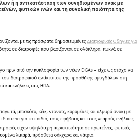
άλων ή η αντικατάσταση των συνηθισμένων σνακ με
ϊνών, φυτικών ινών και τη συνολική ποιότητα της
μονίζονται με τις πρόσφατα δημοσιευμένες
Διατροφικές Οδηγίες για
ότητα σε διατροφές που βασίζονται σε ολόκληρα, πυκνά σε
λίγο πριν από την κυκλοφορία των νέων DGAs – είχε ως στόχο να
υ του διατροφικού αντίκτυπου της προσθήκης αμυγδάλων στη
ά και ενήλικες στις ΗΠΑ.
γωτά, μπισκότα, κέικ, ντόνατς, καραμέλες και αλμυρά σνακ) με
διαίτερα για τα παιδιά, τους εφήβους και τους νεαρούς ενήλικες.
ατροφές είχαν υψηλότερη περιεκτικότητα σε πρωτεΐνες, φυτικές
ρεσμένα λιπαρά, πρόσθετα σάκχαρα και νάτριο.