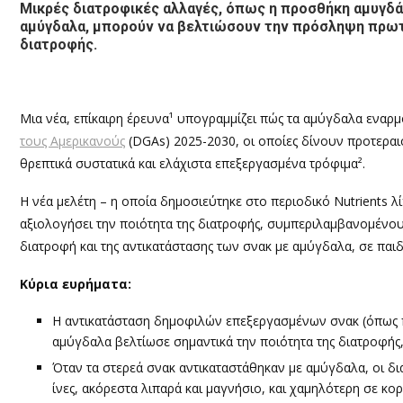
Μικρές διατροφικές αλλαγές, όπως η προσθήκη αμυγδ
αμύγδαλα, μπορούν να βελτιώσουν την πρόσληψη πρωτε
διατροφής.
Μια νέα, επίκαιρη έρευνα¹ υπογραμμίζει πώς τα αμύγδαλα εναρ
τους Αμερικανούς
(DGAs) 2025-2030, οι οποίες δίνουν προτεραι
θρεπτικά συστατικά και ελάχιστα επεξεργασμένα τρόφιμα².
Η νέα μελέτη – η οποία δημοσιεύτηκε στο περιοδικό Nutrients 
αξιολογήσει την ποιότητα της διατροφής, συμπεριλαμβανομένο
διατροφή και της αντικατάστασης των σνακ με αμύγδαλα, σε παιδι
Κύρια ευρήματα:
Η αντικατάσταση δημοφιλών επεξεργασμένων σνακ (όπως πα
αμύγδαλα βελτίωσε σημαντικά την ποιότητα της διατροφής, ι
Όταν τα στερεά σνακ αντικαταστάθηκαν με αμύγδαλα, οι δι
ίνες, ακόρεστα λιπαρά και μαγνήσιο, και χαμηλότερη σε κο