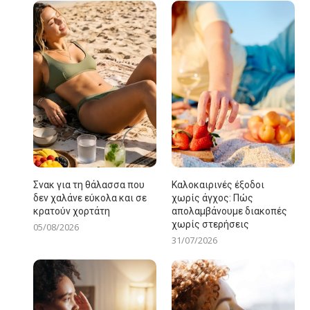
Σνακ για τη θάλασσα που
Καλοκαιρινές έξοδοι
δεν χαλάνε εύκολα και σε
χωρίς άγχος: Πώς
κρατούν χορτάτη
απολαμβάνουμε διακοπές
χωρίς στερήσεις
05/08/2026
31/07/2026