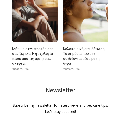
Μήπως ο εγκέφαλός σας
Καλοκαιρινή αφυδάτωση:
σάς ξεγελά; Η ψυχολογία
Τα σημάδια που δεν
πίσω από τις αρνητικές
συνδέονται μόνο με τη
σκέψεις
δίψα
30/07/2026
29/07/2026
Newsletter
Subscribe my newsletter for latest news and pet care tips.
Let's stay updated!