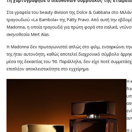
τη χαρτογράφησε ο διευθύνων σύμβουλος της εταιρείας,
Στα γραφεία του beauty division της Dolce & Gabbana στο Μιλά
τραγουδιού «La Bambola» της Patty Pravo. Από αυτή την εβδομ
Madonna, η οποία τραγουδά για πρώτη φορά στα ιταλικά, ντύνον
σκηνοθεσία Mert Alas.
Η Madonna δεν πρωταγωνιστεί απλώς στο φιλμ, ενσαρκώνει την ί
της ήταν αυτονόητη, καθώς αποτελεί διαχρονικό σύμβολο άρρηκτ
μέσα της δεκαετίας του ’90. Παράλληλα, δεν είχε ποτέ συμμετάσ
επιπλέον αποκλειστικότητα στο εγχείρημα.
Η 
fr
υπ
απ
εν
αν
Η 