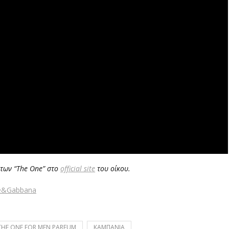
των “The One” στο
official site
του οίκου.
ce&Gabbana
THE ONE FOR MEN PARFUM
ΚΑΜΠΑΝΙΑ