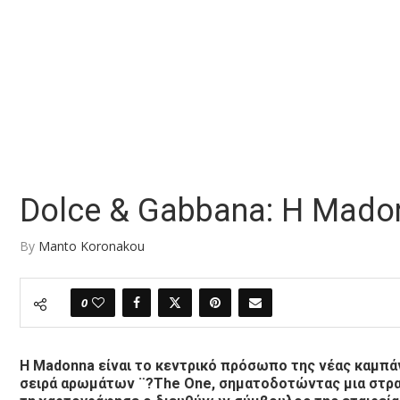
Dolce & Gabbana: Η Madon
By
Manto Koronakou
0
Η Madonna είναι το κεντρικό πρόσωπο της νέας καμπάν
σειρά αρωμάτων ¨?The One, σηματοδοτώντας μια στρα