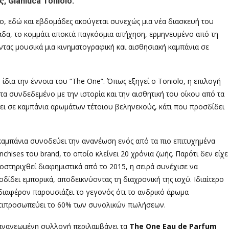
 Gianluca Toniolo.
νο, εδώ και εβδομάδες ακούγεται συνεχώς μια νέα διασκευή του
άδα, το κομμάτι αποκτά παγκόσμια απήχηση, ερμηνευμένο από τη
τας μουσικά μια κινηματογραφική και αισθησιακή καμπάνια σε
δια την έννοια του “The One”. Όπως εξηγεί ο Toniolo, η επιλογή
α συνδεδεμένο με την ιστορία και την αισθητική του οίκου από τα
χει σε καμπάνια αρωμάτων τέτοιου βεληνεκούς, κάτι που προσδίδει
καμπάνια συνοδεύει την ανανέωση ενός από τα πιο επιτυχημένα
anchises του brand, το οποίο κλείνει 20 χρόνια ζωής. Παρότι δεν είχε
οστηριχθεί διαφημιστικά από το 2015, η σειρά συνέχισε να
οδίδει εμπορικά, αποδεικνύοντας τη διαχρονική της ισχύ. Ιδιαίτερο
διαφέρον παρουσιάζει το γεγονός ότι το ανδρικό άρωμα
τιπροσωπεύει το 60% των συνολικών πωλήσεων.
ανανεωμένη συλλογή περιλαμβάνει τα
The One Eau de Parfum