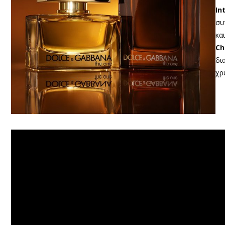
In
συ
κα
Ch
δι
χρ