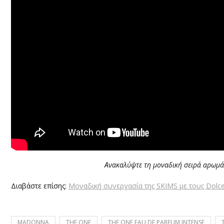
Ανακαλύψτε τη μοναδική σειρά αρωμά
Διαβάστε επίσης:
Μοναδική συνεργασία της SKIMS με τους Dol
MADONNA
THE ONE
THE ONE EAU DE PARFUM INTENSE