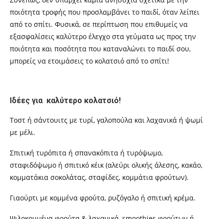
ποιότητα τροφής που προσλαμβάνει το παιδί, όταν λείπει
από το σπίτι. Φυσικά, σε περίπτωση που επιθυμείς να
εξασφαλίσεις καλύτερο έλεγχο στα γεύματα ως προς την
ποιότητα και ποσότητα που καταναλώνει το παιδί σου,
μπορείς να ετοιμάσεις το κολατσιό από το σπίτι!
Ιδέες για καλύτερο κολατσιό!
Τοστ ή σάντουιτς με τυρί, γαλοπούλα και λαχανικά ή ψωμί
με μέλι.
Σπιτική τυρόπιτα ή σπανακόπιτα ή τυρόψωμο,
σταφιδόψωμο ή σπιτικό κέικ (αλεύρι ολικής άλεσης, κακάο,
κομματάκια σοκολάτας, σταφίδες, κομμάτια φρούτων).
Γιαούρτι με κομμένα φρούτα, ρυζόγαλο ή σπιτική κρέμα.
Ψιλοκομμένα φρούτα & λαχανικά, smoothies φρούτων ή