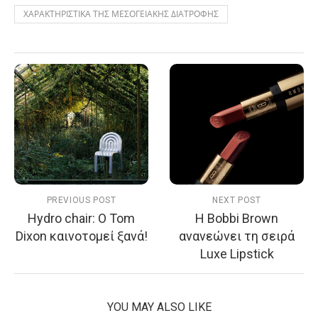
ΧΑΡΑΚΤΗΡΙΣΤΙΚΑ ΤΗΣ ΜΕΣΟΓΕΙΑΚΗΣ ΔΙΑΤΡΟΦΗΣ
PREVIOUS POST
NEXT POST
Hydro chair: Ο Tom
Η Bobbi Brown
Dixon καινοτομεί ξανά!
ανανεώνει τη σειρά
Luxe Lipstick
YOU MAY ALSO LIKE