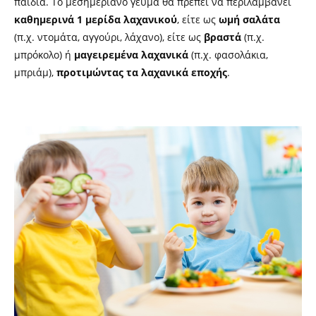
παιδιά. Το μεσημεριανό γεύμα θα πρέπει να περιλαμβάνει
καθημερινά 1 μερίδα λαχανικού
, είτε ως
ωμή σαλάτα
(π.χ. ντομάτα, αγγούρι, λάχανο), είτε ως
βραστά
(π.χ.
μπρόκολο) ή
μαγειρεμένα λαχανικά
(π.χ. φασολάκια,
μπριάμ),
προτιμώντας τα λαχανικά εποχής
.