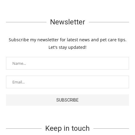
Newsletter
Subscribe my newsletter for latest news and pet care tips.
Let's stay updated!
Keep in touch