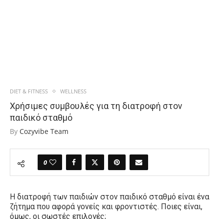
DIET & FITNESS
WELLNESS
Χρήσιμες συμβουλές για τη διατροφή στον
παιδικό σταθμό
By
Cozyvibe Team
0
Η διατροφή των παιδιών στον παιδικό σταθμό είναι ένα
ζήτημα που αφορά γονείς και φροντιστές. Ποιες είναι,
όμως, οι σωστές επιλογές;