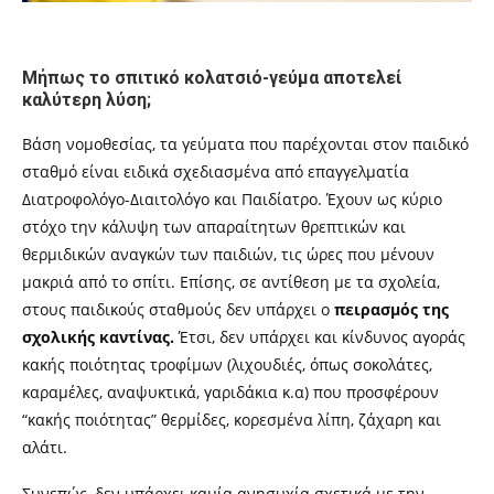
Μήπως το σπιτικό κολατσιό-γεύμα αποτελεί
καλύτερη λύση;
Βάση νομοθεσίας, τα γεύματα που παρέχονται στον παιδικό
σταθμό είναι ειδικά σχεδιασμένα από επαγγελματία
Διατροφολόγο-Διαιτολόγο και Παιδίατρο. Έχουν ως κύριο
στόχο την κάλυψη των απαραίτητων θρεπτικών και
θερμιδικών αναγκών των παιδιών, τις ώρες που μένουν
μακριά από το σπίτι. Επίσης, σε αντίθεση με τα σχολεία,
στους παιδικούς σταθμούς δεν υπάρχει ο
πειρασμός της
σχολικής καντίνας.
Έτσι, δεν υπάρχει και κίνδυνος αγοράς
κακής ποιότητας τροφίμων (λιχουδιές, όπως σοκολάτες,
καραμέλες, αναψυκτικά, γαριδάκια κ.α) που προσφέρουν
“κακής ποιότητας” θερμίδες, κορεσμένα λίπη, ζάχαρη και
αλάτι.
Συνεπώς, δεν υπάρχει καμία ανησυχία σχετικά με την