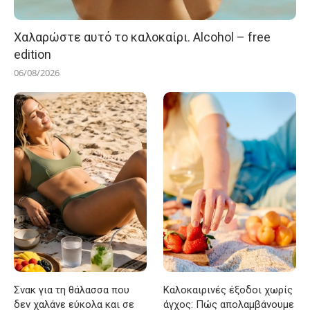
Χαλαρώστε αυτό το καλοκαίρι. Alcohol – free
edition
06/08/2026
Σνακ για τη θάλασσα που
Καλοκαιρινές έξοδοι χωρίς
δεν χαλάνε εύκολα και σε
άγχος: Πώς απολαμβάνουμε