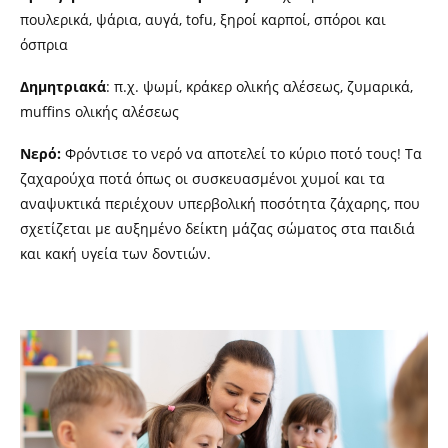
πουλερικά, ψάρια, αυγά, tofu, ξηροί καρποί, σπόροι και
όσπρια
Δημητριακά
: π.χ. ψωμί, κράκερ ολικής αλέσεως, ζυμαρικά,
muffins ολικής αλέσεως
Νερό:
Φρόντισε το νερό να αποτελεί το κύριο ποτό τους! Τα
ζαχαρούχα ποτά όπως οι συσκευασμένοι χυμοί και τα
αναψυκτικά περιέχουν υπερβολική ποσότητα ζάχαρης, που
σχετίζεται με αυξημένο δείκτη μάζας σώματος στα παιδιά
και κακή υγεία των δοντιών.