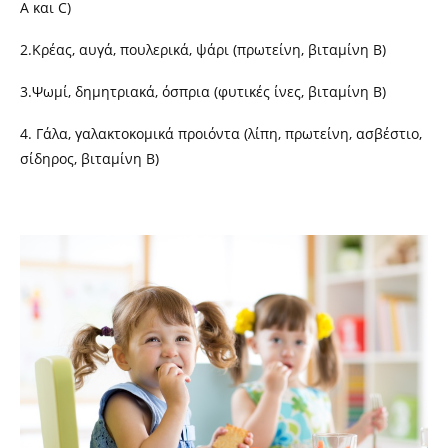
Α και C)
2.Κρέας, αυγά, πουλερικά, ψάρι (πρωτείνη, βιταμίνη Β)
3.Ψωμί, δημητριακά, όσπρια (φυτικές ίνες, βιταμίνη Β)
4. Γάλα, γαλακτοκομικά προιόντα (λίπη, πρωτείνη, ασβέστιο,
σίδηρος, βιταμίνη Β)