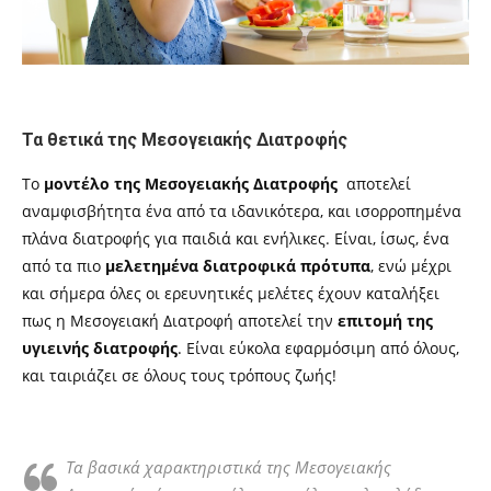
Τα θετικά της Μεσογειακής Διατροφής
Το
μοντέλο της Μεσογειακής Διατροφής
αποτελεί
αναμφισβήτητα ένα από τα ιδανικότερα, και ισορροπημένα
πλάνα διατροφής για παιδιά και ενήλικες. Είναι, ίσως, ένα
από τα πιο
μελετημένα διατροφικά πρότυπα
, ενώ μέχρι
και σήμερα όλες οι ερευνητικές μελέτες έχουν καταλήξει
πως η Μεσογειακή Διατροφή αποτελεί την
επιτομή της
υγιεινής διατροφής
. Είναι εύκολα εφαρμόσιμη από όλους,
και ταιριάζει σε όλους τους τρόπους ζωής!
Τα βασικά χαρακτηριστικά της Μεσογειακής