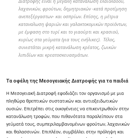
Διατροφής είναι η μεγάλη κατανάλωση ελαιολάδου,
λαχανικών, φρούτων, δημητριακών -κατά προτίμηση
ανεπεξέργαστων- και οσπρίων. Επίσης, η μέτρια
καταναλωση ψαριών και γαλακτοκομικών προϊόντων,
με έμφαση στο τυρί και το γιαούρτι και κρασιού,
κυρίως στα γεύματα (για τους ενήλικες). Τέλος,
συνιστάται μικρή κατανάλωση κρέατος, ζωικών
λιπιδίων και κρεατοσκευασμάτων.
Τα οφέλη της Μεσογειακής Διατροφής για τα παιδιά
Η Μεσογειακή Διατροφή εφοδιάζει τον οργανισμό με μια
πληθώρα θρεπτικών συστατικών και αντιοξειδωτικών
ουσιών. Επιτρέπει στις οικογένειες να επικεντρωθούν στην
κατανάλωση τροφών, που πιθανότατα παραλείπουν στα
γεύματά τους, συμπεριλαμβανομένων φρούτων, λαχανικών
και θαλασσινών. Επιπλέον, συμβάλλει στην πρόληψη και