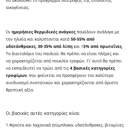
να ακολουθεί το πρόγραμμα διατροφής της υπόλοιπης
οικογένειας.
Οι
ημερήσιες θερμιδικές ανάγκες
ποικίλουν ανάλογα με
την ηλικία και καλύπτονται κατά
50-55% από
υδατάνθρακες
,
30-35% από λίπη
και 1
5% από πρωτεΐνες
.
Το διαιτολόγιο του παιδιού, θα πρέπει να είναι πλήρες και
να χαρακτηρίζεται από ποικιλία τροφών. Γι’ αυτό θα πρέπει
να εκπαιδευτεί να τρώει από τις
4 βασικές κατηγορίες
τροφίμων
, που φαίνεται να προσφέρουν τον καλύτερο
συνδυασμό συστατικών και χαρακτηρίζονται από άριστη
θρεπτική αξία.
Οι βασικές αυτές κατηγορίες είναι:
1.Φρούτα και λαχανικά (σύμπλοκοι υδατάνθρακες, βιταμίνες