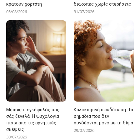
κρατούν χορτάτη
διακοπές χωρίς στερήσεις
05/08/2026
31/07/2026
Μήπως ο εγκέφαλός σας
Καλοκαιρινή αφυδάτωση: Τα
σάς ξεγελά; Η ψυχολογία
σημάδια που δεν
πίσω από τις αρνητικές
συνδέονται μόνο με τη δίψα
σκέψεις
29/07/2026
30/07/2026