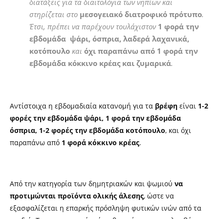
διατάξεις για τα διαιτολόγια των νηπίων και
στηρίζεται στο
μεσογειακό διατροφικό πρότυπο
.
Έτσι, πρέπει να παρέχουν τουλάχιστον
1 φορά την
εβδομάδα ψάρι, όσπρια, λαδερά λαχανικά,
κοτόπουλο
και
όχι παραπάνω από 1 φορά την
εβδομάδα κόκκινο κρέας και ζυμαρικά
.
Αντίστοιχα η εβδομαδιαία κατανομή για τα
βρέφη
είναι
1-2
φορές την εβδομάδα ψάρι, 1 φορά την εβδομάδα
όσπρια, 1-2 φορές την εβδομάδα κοτόπουλο
, και όχι
παραπάνω από
1 φορά κόκκινο κρέας
.
Από την κατηγορία των δημητριακών και ψωμιού
να
προτιμώνται προϊόντα ολικής άλεσης
, ώστε να
εξασφαλίζεται η επαρκής πρόσληψη φυτικών ινών από τα