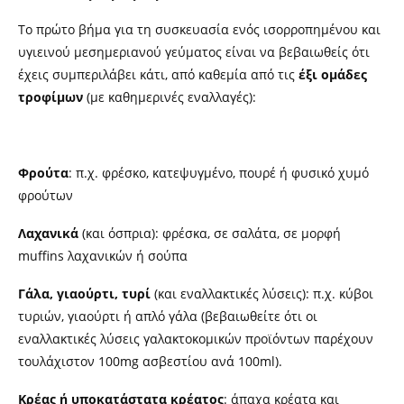
Το πρώτο βήμα για τη συσκευασία ενός ισορροπημένου και
υγιεινού μεσημεριανού γεύματος είναι να βεβαιωθείς ότι
έχεις συμπεριλάβει κάτι, από καθεμία από τις
έξι ομάδες
τροφίμων
(με καθημερινές εναλλαγές):
Φρούτα
: π.χ. φρέσκο, κατεψυγμένο, πουρέ ή φυσικό χυμό
φρούτων
Λαχανικά
(και όσπρια): φρέσκα, σε σαλάτα, σε μορφή
muffins λαχανικών ή σούπα
Γάλα, γιαούρτι, τυρί
(και εναλλακτικές λύσεις): π.χ. κύβοι
τυριών, γιαούρτι ή απλό γάλα (βεβαιωθείτε ότι οι
εναλλακτικές λύσεις γαλακτοκομικών προϊόντων παρέχουν
τουλάχιστον 100mg ασβεστίου ανά 100ml).
Κρέας ή υποκατάστατα κρέατος
: άπαχα κρέατα και