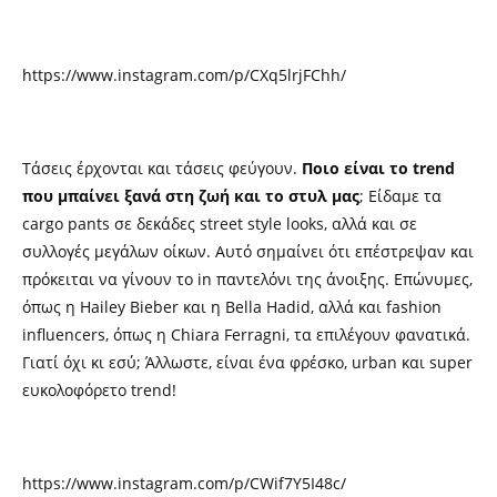
https://www.instagram.com/p/CXq5lrjFChh/
Τάσεις έρχονται και τάσεις φεύγουν.
Ποιο είναι το
trend
που μπαίνει ξανά στη ζωή και το στυλ μας
; Είδαμε τα
cargo pants
σε δεκάδες
street style looks,
αλλά και σε
συλλογές μεγάλων οίκων. Αυτό σημαίνει ότι επέστρεψαν και
πρόκειται να γίνουν το
in
παντελόνι της άνοιξης. Επώνυμες,
όπως η
Hailey Bieber
και η
Bella Hadid,
αλλά και
fashion
influencers,
όπως η
Chiara Ferragni,
τα επιλέγουν φανατικά.
Γιατί όχι κι εσύ; Άλλωστε, είναι ένα φρέσκο,
urban
και
super
ευκολοφόρετο trend!
https://www.instagram.com/p/CWif7Y5I48c/