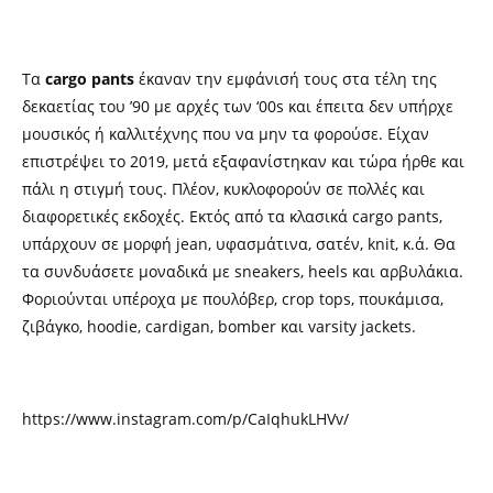
Τα
cargo pants
έκαναν την εμφάνισή τους στα τέλη της
δεκαετίας του ’90 με αρχές των ‘
00s
και έπειτα δεν υπήρχε
μουσικός ή καλλιτέχνης που να μην τα φορούσε. Είχαν
επιστρέψει το 2019, μετά εξαφανίστηκαν και τώρα ήρθε και
πάλι η στιγμή τους. Πλέον, κυκλοφορούν σε πολλές και
διαφορετικές εκδοχές. Εκτός από τα κλασικά
cargo pants,
υπάρχουν σε μορφή
jean,
υφασμάτινα, σατέν,
knit,
κ.ά. Θα
τα συνδυάσετε μοναδικά με
sneakers, heels
και αρβυλάκια.
Φοριούνται υπέροχα με πουλόβερ
, crop tops,
πουκάμισα,
ζιβάγκο,
hoodie, cardigan, bomber
και
varsity jackets.
https://www.instagram.com/p/CaIqhukLHVv/