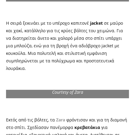
Η σειρά ξεκινάει με το υπέροχο καπιτονέ
jacket
σε μαύρο
και χακί, κατάλληλο για τις κρύες βόλτες του χειμώνα. Για
να διατηρείται άνετο και χαλαρό μέσα στο σπίτι υπάρχει
μια μπλούζα, ενώ για τη βροχή ένα αδιάβροχο jacket με
κουκούλα. Μια πολυτελή και στιλιστική εμφάνιση
συμπληρώνεται με τα πολύχρωμα και προστατευτικά
λουράκια.
Courtesy of Zara
Εκτός από τις βόλτες, τα
Zara
φρόντισαν και για τη διαμονή
στο σπίτι. Σχεδίασαν πανέμορφα
κρεβατάκια
για
κατοικίδια, εξαιρετικά μαλακά και άνετα. Διατίθενται σε