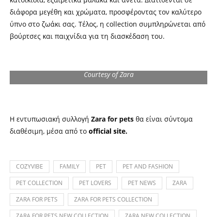
διάφορα μεγέθη και χρώματα, προσφέροντας τον καλύτερο
ύπνο στο ζωάκι σας. Τέλος, η collection συμπληρώνεται από
βούρτσες και παιχνίδια για τη διασκέδαση του.
Courtesy of Zara
Η εντυπωσιακή συλλογή
Zara for pets
θα είναι σύντομα
διαθέσιμη, μέσα από το
official site
.
COZYVIBE
FAMILY
PET
PET AND FASHION
PET COLLECTION
PET LOVERS
PET NEWS
ZARA
ZARA FOR PETS
ZARA FOR PETS COLLECTION
ZARA FOR PETS NEW COLLECTION
ZARA NEW COLLECTION