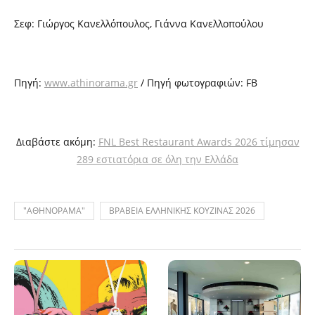
Σεφ: Γιώργος Κανελλόπουλος, Γιάννα Κανελλοπούλου
Πηγή:
www.athinorama.gr
/ Πηγή φωτογραφιών: FB
Διαβάστε ακόμη:
FNL Best Restaurant Awards 2026 τίμησαν
289 εστιατόρια σε όλη την Ελλάδα
"ΑΘΗΝΟΡΑΜΑ"
ΒΡΑΒΕΙΑ ΕΛΛΗΝΙΚΗΣ ΚΟΥΖΙΝΑΣ 2026