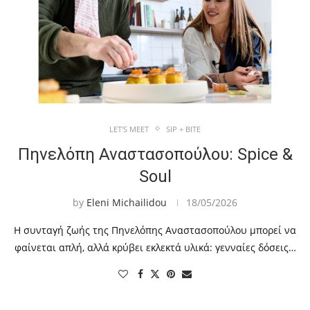
LET'S MEET
SIP + BITE
Πηνελόπη Αναστασοπούλου: Spice &
Soul
by
Eleni Michailidou
18/05/2026
Η συνταγή ζωής της Πηνελόπης Αναστασοπούλου μπορεί να
φαίνεται απλή, αλλά κρύβει εκλεκτά υλικά: γενναίες δόσεις…