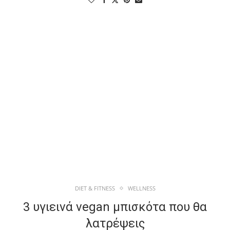
DIET & FITNESS
WELLNESS
3 υγιεινά vegan μπισκότα που θα
λατρέψεις