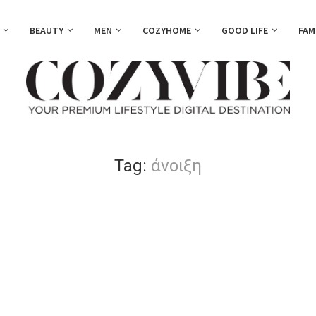
BEAUTY
MEN
COZYHOME
GOOD LIFE
FAM
Tag:
άνοιξη