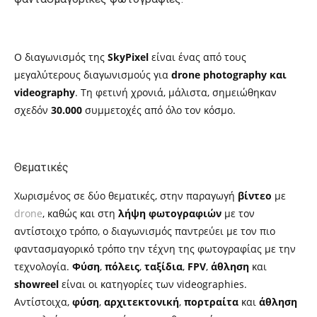
Ο διαγωνισμός της
SkyPixel
είναι ένας από τους
μεγαλύτερους διαγωνισμούς για
drone photography
και
videography
.
Τη φετινή χρονιά, μάλιστα, σημειώθηκαν
σχεδόν
30.000
συμμετοχές από όλο τον κόσμο.
Θεματικές
Χωρισμένος σε δύο θεματικές, στην παραγωγή
βίντεο
με
drone
,
καθώς και στη
λήψη φωτογραφιών
με τον
αντίστοιχο τρόπο, ο διαγωνισμός παντρεύει με τον πιο
φαντασμαγορικό τρόπο την τέχνη της φωτογραφίας με την
τεχνολογία.
Φύση
,
πόλεις
,
ταξίδια
,
FPV
,
ά
θληση
και
s
howreel
είναι οι κατηγορίες των
videographies.
Αντίστοιχα,
φύση
,
αρχιτεκτονική
,
πορτραίτα
και
άθληση