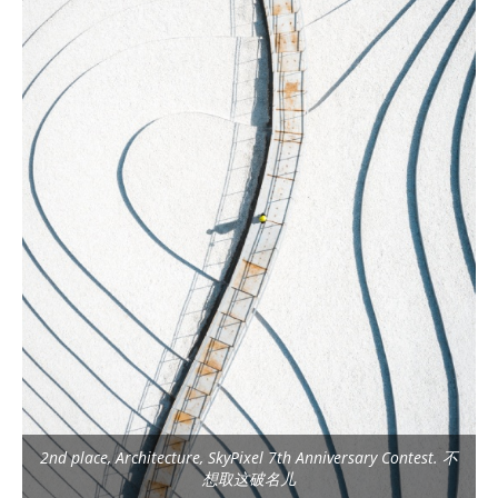
2nd place, Architecture, SkyPixel 7th Anniversary Contest. 不
想取这破名儿