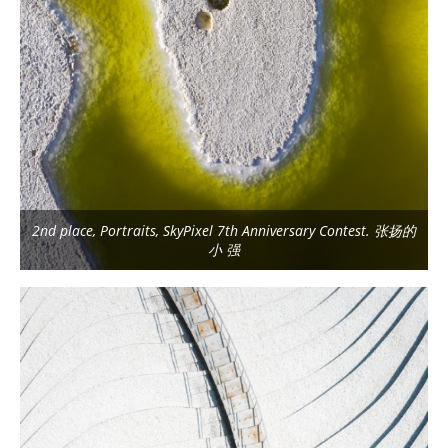
2nd place, Portraits, SkyPixel 7th Anniversary Contest. 张扬的
小 强