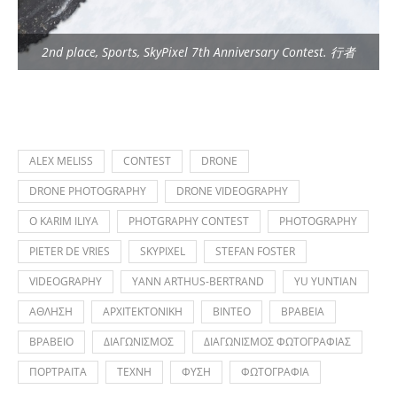
2nd place, Sports, SkyPixel 7th Anniversary Contest. 行者
ALEX MELISS
CONTEST
DRONE
DRONE PHOTOGRAPHY
DRONE VIDEOGRAPHY
O KARIM ILIYA
PHOTGRAPHY CONTEST
PHOTOGRAPHY
PIETER DE VRIES
SKYPIXEL
STEFAN FOSTER
VIDEOGRAPHY
YANN ARTHUS-BERTRAND
YU YUNTIAN
ΑΘΛΗΣΗ
ΑΡΧΙΤΕΚΤΟΝΙΚΗ
ΒΙΝΤΕΟ
ΒΡΑΒΕΙΑ
ΒΡΑΒΕΙΟ
ΔΙΑΓΩΝΙΣΜΟΣ
ΔΙΑΓΩΝΙΣΜΟΣ ΦΩΤΟΓΡΑΦΙΑΣ
ΠΟΡΤΡΑΙΤΑ
ΤΕΧΝΗ
ΦΥΣΗ
ΦΩΤΟΓΡΑΦΙΑ