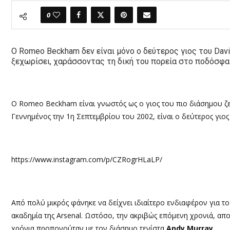
0
Ο Romeo Beckham δεν είναι μόνο ο δεύτερος γιος του David
ξεχωρίσει, χαράσσοντας τη δική του πορεία στο ποδόσφαι
Ο
Romeo Beckham
είναι γνωστός ως ο γιος του πιο διάσημου 
Γεννημένος την 1η Σεπτεμβρίου του
2
002, είναι ο δεύτερος γιος
https://www.instagram.com/p/CZRogrHLaLP/
Από πολύ μικρός φάνηκε να δείχνει ιδιαίτερο ενδιαφέρον για τ
ακαδημία της
Arsenal.
Ωστόσο, την ακριβώς επόμενη χρονιά, απ
χρόνια προπονούταν με τον διάσημο τενίστα
Andy Murray
.