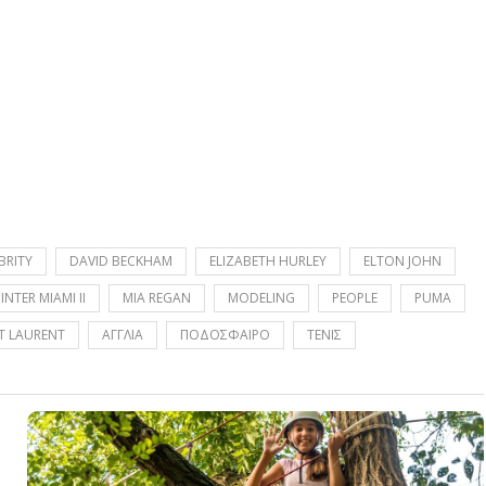
BRITY
DAVID BECKHAM
ELIZABETH HURLEY
ELTON JOHN
INTER MIAMI II
MIA REGAN
MODELING
PEOPLE
PUMA
NT LAURENT
ΑΓΓΛΙΑ
ΠΟΔΟΣΦΑΙΡΟ
ΤΕΝΙΣ