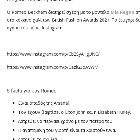
O Romeo Beckham
διατηρεί σχέση με το μοντέλο
Mia Rega
n
α
στο κόκκινο χαλί των
British Fashion Awards 2021.
Το ζευγάρι δε
αγάπη του μέσω
Instagram.
https://www.instagram.com/p/Cb2SyA1gUNC/
https://www.instagram.com/p/CazlG3oAVWr/
5 facts
για τον
Romeo
Είναι οπαδός της
Arsenal.
Τον έχουν βαφτίσει ο
Elton John
και η
Elizabeth Hurley.
Λατρεύει να περνάει χρόνο με τον πατέρα του.
Η αγαπημένη του γιορτή είναι τα Χριστούγεννα.
Λατρεύει τα σκυλιά.