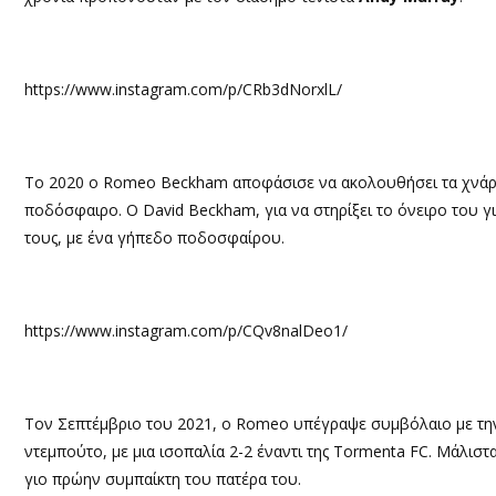
https://www.instagram.com/p/CRb3dNorxlL/
Το 2020 ο
Romeo Beckham
αποφάσισε να ακολουθήσει τα χνάρι
ποδόσφαιρο. Ο
David Beckham,
για να στηρίξει το όνειρο του γ
τους, με ένα γήπεδο ποδοσφαίρου.
https://www.instagram.com/p/CQv8nalDeo1/
Τον Σεπτέμβριο του 2021, ο
Romeo
υπέγραψε συμβόλαιο με τ
ντεμπούτο, με μια ισοπαλία 2-2 έναντι της
Tormenta FC.
Μάλιστα
γιο πρώην συμπαίκτη του πατέρα του.