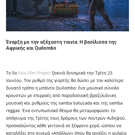
Έναρξη με την αξέχαστη ταινία: Η βασίλισσα της
Αφρικής και Quilombo
Το 5ο
Evia Film Project
ξεκινά δυναμικά την Τρίτη 23
Ιουνίου. Τον ρυθμό της γιορτής θα δώσει με τον καλύτερο
δυνατό τρόπο η μπάντα Quilombo: ένα μουσικό σύνολο
κρουστών με επιρροές από παραδοσιακή βραζιλιάνικη
μουσική και ρυθμούς της samba batucada και της samba
reggae. Ένα εντυπωσιακό θέαμα θα μεταμορφώσει το
απόγευμα της Τρίτης τους δρόμους των Λουτρών Αιδηψού,
προσκαλώντας κάθε γειτονιά σε ξέφρενο χορό, ώσπου να
καταλήξει στο σινεμά «Απόλλων» όπου θα ανοίξει η αυλαία