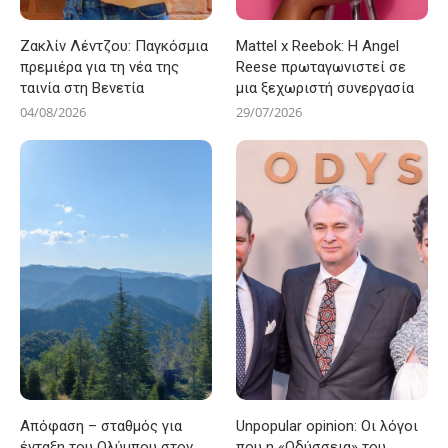
Ζακλίν Λέντζου: Παγκόσμια
Mattel x Reebok: Η Angel
πρεμιέρα για τη νέα της
Reese πρωταγωνιστεί σε
ταινία στη Βενετία
μια ξεχωριστή συνεργασία
04/08/2026
29/07/2026
Απόφαση – σταθμός για
Unpopular opinion: Οι λόγοι
ένταξη του Ολύμπου στον
που η «Οδύσσεια» του