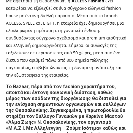
Με αφετηρία τη Θεσσαλονίκη, η
ACCESS Fashion
έχει
καταφέρει να εξελιχθεί σε ένα σύγχρονο ελληνικό fashion
house με έντονη διεθνή παρουσία. Μέσα από τα brands
ACCESS, SPELL και EIGHT, η εταιρεία έχει δημιουργήσει μια
ολοκληρωμένη πρόταση στη γυναικεία ένδυση,
συνδυάζοντας σύγχρονο σχεδιασμό και premium αισθητική
και ελληνική δημιουργικότητα. Σήμερα, οι συλλογές της
ταξιδεύουν σε περισσότερες από 50 χώρες, μέσα από ένα
δίκτυο που αριθμεί πάνω από 800 σημεία πώλησης
παγκοσμίως, επιβεβαιώνοντας τη δυναμική ανάπτυξη και
την εξωστρέφεια της εταιρείας.
Το Bazaar, πέρα από τον fashion χαρακτήρα του,
αποκτά και έντονη κοινωνική διάσταση, καθώς
μέρος των εσόδων της διοργάνωσης θα διατεθεί για
την ενίσχυση σημαντικών οργανισμών και συλλόγων
της Θεσσαλονίκης. Συγκεκριμένα, η πρωτοβουλία θα
στηρίξει τον Σύλλογο Γυναικών με Καρκίνο Μαστού
«Άλμα Ζωής» Ν. Θεσσαλονίκης, τον οργανισμό
«Μ.Α.Ζ.Ι. Με Αλληλεγγύη – Ζούμε Ισότιμα» καθώς και