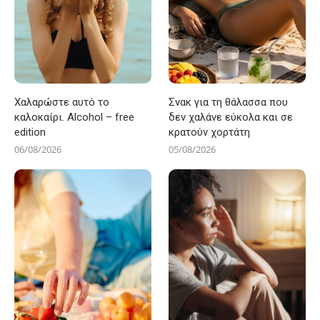
Χαλαρώστε αυτό το
Σνακ για τη θάλασσα που
καλοκαίρι. Alcohol – free
δεν χαλάνε εύκολα και σε
edition
κρατούν χορτάτη
06/08/2026
05/08/2026