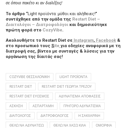
σε όποιο πακέτο κι αν διαλέξεις!
Το άρθρο “
Light προϊόντα: μύθοι και αλήθειες!
”
συντάχθηκε από την ομάδα της
Restart Diet –
Διαιτολόγοι – Διατροφολόγοι
και δημοσιεύτηκε
πρώτη φορά στο
CozyVibe
.
Ακολουθήστε το Restart Diet σε
Instagram
,
Facebook
&
στο προσωπικό τους
S
ite
για οδηγίες αναφορικά με τη
διατροφή σας, βίντεο με συνταγές & λύσεις για την
οργάνωση της δίαιτάς σας!
COZYVIBE ΘΕΣΣΑΛΟΝΙΚΗ
LIGHT ΠΡΟΪΟΝΤΑ
RESTART DIET
RESTART DIET ΓΕΩΡΓΙΑ ΤΡΕΖΟΥ
RESTART DIET ΕΥΟΣΜΟΣ
ΑΔΥΝΑΤΙΣΜΑ ΑΠΟΦΑΣΕΙΣ
ΑΣΚΗΣΗ
ΑΣΠΑΡΤΑΜΗ
ΓΡΗΓΟΡΟ ΑΔΥΝΑΤΙΣΜΑ
ΔΙΑΙΤΟΛΟΓΟΣ
ΔΙΑΤΡΟΦΟΛΟΓΟΣ
Η ΣΑΚΧΑΡΙΝΗ
ΘΕΛΩ ΝΑ ΑΔΥΝΑΤΙΣΩ
ΘΕΛΩ ΝΑ ΧΑΣΩ ΚΙΛΑ
ΟΜΟΡΦΙΑ