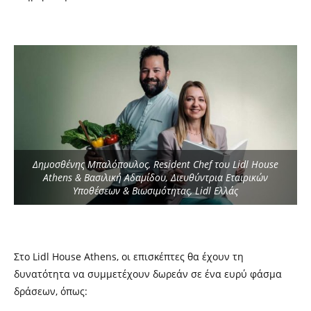
Δημοσθένης Μπαλόπουλος, Resident Chef του Lidl House
Athens & Βασιλική Αδαμίδου, Διευθύντρια Εταιρικών
Υποθέσεων & Βιωσιμότητας, Lidl Ελλάς
Στο Lidl House Αthens, οι επισκέπτες θα έχουν τη
δυνατότητα να συμμετέχουν δωρεάν σε ένα ευρύ φάσμα
δράσεων, όπως: