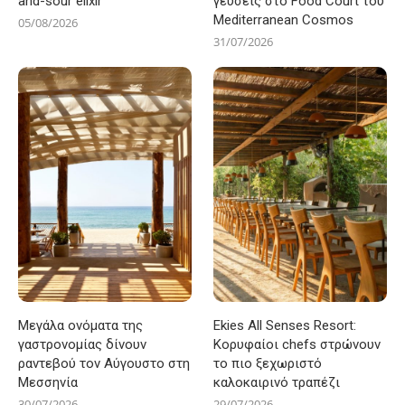
and-sour elixir
γεύσεις στο Food Court του
Mediterranean Cosmos
05/08/2026
31/07/2026
Μεγάλα ονόματα της
Ekies All Senses Resort:
γαστρονομίας δίνουν
Κορυφαίοι chefs στρώνουν
ραντεβού τον Αύγουστο στη
το πιο ξεχωριστό
Μεσσηνία
καλοκαιρινό τραπέζι
30/07/2026
29/07/2026