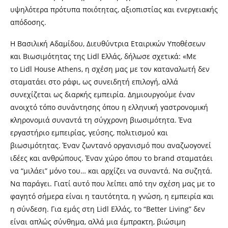
υψηλότερα πρότυπα ποιότητας, αξιοπιστίας και ενεργειακής
απόδοσης.
Η Βασιλική Αδαμίδου, Διευθύντρια Εταιρικών Υποθέσεων
και Βιωσιμότητας της Lidl Ελλάς, δήλωσε σχετικά: «Με
το Lidl House Athens, η σχέση μας με τον καταναλωτή δεν
σταματάει στο ράφι, ως συνειδητή επιλογή, αλλά
συνεχίζεται ως διαρκής εμπειρία. Δημιουργούμε έναν
ανοιχτό τόπο συνάντησης όπου η ελληνική γαστρονομική
κληρονομιά συναντά τη σύγχρονη βιωσιμότητα. Ένα
εργαστήριο εμπειρίας, γεύσης, πολιτισμού και
βιωσιμότητας. Έναν ζωντανό οργανισμό που αναζωογονεί
ιδέες και ανθρώπους. Έναν χώρο όπου το brand σταματάει
να “μιλάει” μόνο του… και αρχίζει να συναντά. Να συζητά.
Να παράγει. Γιατί αυτό που λείπει από την σχέση μας με το
φαγητό σήμερα είναι η ταυτότητα, η γνώση, η εμπειρία και
η σύνδεση. Για εμάς στη Lidl Ελλάς, το “Better Living” δεν
είναι απλώς σύνθημα, αλλά μια έμπρακτη, βιώσιμη