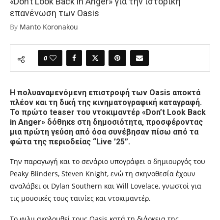
«Don’t Look Back in Anger» για την ιστορική
επανένωση των Oasis
By
Manto Koronakou
0
Η πολυαναμενόμενη επιστροφή των Oasis αποκτά
πλέον και τη δική της κινηματογραφική καταγραφή.
Το πρώτο teaser του ντοκιμαντέρ «Don’t Look Back
in Anger» δόθηκε στη δημοσιότητα, προσφέροντας
μια πρώτη γεύση από όσα συνέβησαν πίσω από τα
φώτα της περιοδείας “Live ’25”.
Την παραγωγή και το σενάριο υπογράφει ο δημιουργός του
Peaky Blinders, Steven Knight, ενώ τη σκηνοθεσία έχουν
αναλάβει οι Dylan Southern και Will Lovelace, γνωστοί για
τις μουσικές τους ταινίες και ντοκιμαντέρ.
Το φιλμ ακολουθεί τους Oasis κατά τη διάρκεια της