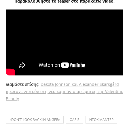
Παρακολουθήστε το teaser στο παρακάτω video.
Διαβάστε επίσης:
Dakota Johnson και Alexander Skarsgård
πρωταγωνιστούν στη νέα καμπάνια αρώματος της Valentino
Beauty
«DON'T LOOK BACK IN ANGER»
OASIS
ΝΤΟΚΙΜΑΝΤΕΡ