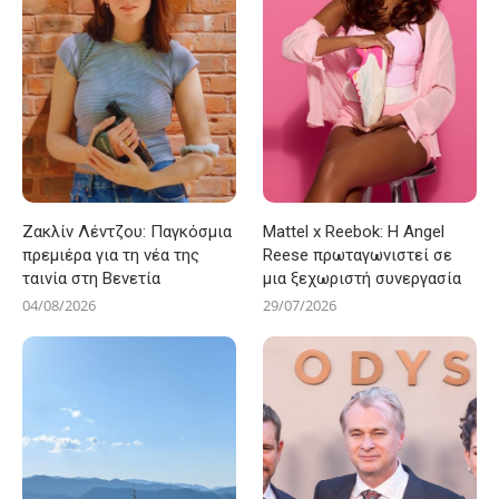
Ζακλίν Λέντζου: Παγκόσμια
Mattel x Reebok: Η Angel
πρεμιέρα για τη νέα της
Reese πρωταγωνιστεί σε
ταινία στη Βενετία
μια ξεχωριστή συνεργασία
04/08/2026
29/07/2026