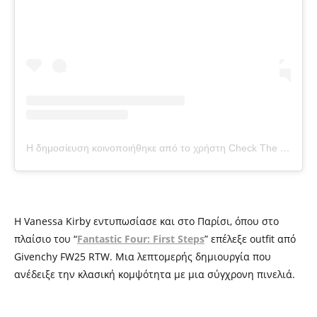
Η δημοσίευση κοινοποιήθηκε από το χρήστη Check The Tag (@checkthetag)
Η Vanessa Kirby εντυπωσίασε και στο Παρίσι, όπου στο
πλαίσιο του “
Fantastic Four: First Steps
” επέλεξε outfit από
Givenchy FW25 RTW. Μια λεπτομερής δημιουργία που
ανέδειξε την κλασική κομψότητα με μια σύγχρονη πινελιά.