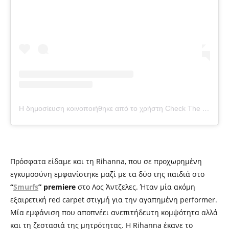
Η δημοσίευση κοινοποιήθηκε από το χρήστη Check The Tag (@checkthetag)
Πρόσφατα είδαμε και τη Rihanna, που σε προχωρημένη
εγκυμοσύνη εμφανίστηκε μαζί με τα δύο της παιδιά στο
“
Smurfs
” premiere
στο Λος Άντζελες. Ήταν μία ακόμη
εξαιρετική
red carpet
στιγμή για την αγαπημένη
performer.
Μ
ία εμφάνιση που
αποπνέει ανεπιτήδευτη κομψότητα αλλά
και τη ζεστασιά της μητρότητας. Η Rihanna έκανε το