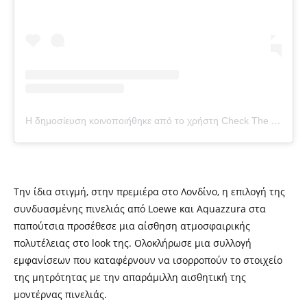
Η δημοσίευση κοινοποιήθηκε από το χρήστη Check The Tag (@checkthetag)
Την ίδια στιγμή, στην πρεμιέρα στο Λονδίνο, η επιλογή της
συνδυασμένης πινελιάς από Loewe και Aquazzura στα
παπούτσια προσέθεσε μια αίσθηση ατμοσφαιρικής
πολυτέλειας στο look της. Ολοκλήρωσε μια συλλογή
εμφανίσεων που καταφέρνουν να ισορροπούν το στοιχείο
της μητρότητας με την απαράμιλλη αισθητική της
μοντέρνας πινελιάς.