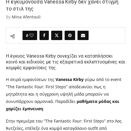
Η εγκυμονούσα Vanessa Kirby δεν χάνει στιγμή
το στιλ της
By
Mina Afentouli
0
Η έγκυος Vanessa Kirby συνεχίζει να καταπλήσσει
κοινό και ειδικούς με τις εξαιρετικά εκλεπτυσμένες και
κομψές εμφανίσεις της.
Η σειρά εμφανίσεων της
Vanessa Kirby
γύρω από το event
“The Fantastic Four: First Steps” αποδεικνύει πως η
μητρότητα και η σύγχρονη υψηλή μόδα μπορούν να
συνυπάρχουν αρμονικά. Παραδίδει
μαθήματα μόδας και
χαρίζει έμπνευση
.
Στην πρεμιέρα του “The Fantastic Four: First Steps” στο Λος
Άντζελες, επέλεξε ένα κομψό καταγάλανο outfit από