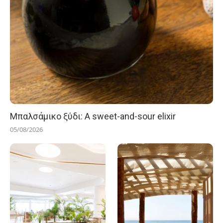
Μπαλσάμικο ξύδι: A sweet-and-sour elixir
05/08/2026