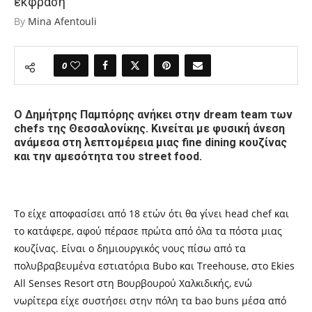
έκφραση
By
Mina Afentouli
0
Ο
Δημήτρης Παμπόρης ανήκει στην
dream team
των
chefs
της Θεσσαλονίκης.
Κινείται με φυσική άνεση
ανάμεσα στη λεπτομέρεια μιας fine dining κουζίνας
και την αμεσότητα του street food.
Το είχε αποφασίσει από 18 ετών ότι θα γίνει
head chef
και
το κατάφερε, αφού πέρασε πρώτα από όλα τα πόστα μιας
κουζίνας.
Είναι ο δημιουργικός νους πίσω από τα
πολυβραβευμένα εστιατόρια Bubo και Treehouse, στο Ekies
All Senses Resort στη Βουρβουρού Χαλκιδικής, ενώ
νωρίτερα είχε συστήσει στην πόλη τα bao buns μέσα από