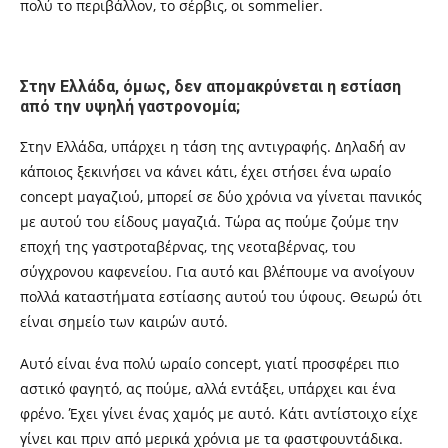
πολύ το περιβάλλον, το σέρβις, οι
sommelier.
Στην Ελλάδα, όμως, δεν απομακρύνεται η εστίαση
από την υψηλή γαστρονομία;
Στην Ελλάδα, υπάρχει η τάση της αντιγραφής. Δηλαδή αν
κάποιος ξεκινήσει να κάνει κάτι, έχει στήσει ένα ωραίο
concept
μαγαζιού, μπορεί σε δύο χρόνια να γίνεται πανικός
με αυτού του είδους μαγαζιά. Τώρα ας πούμε ζούμε την
εποχή της γαστροταβέρνας, της νεοταβέρνας, του
σύγχρονου καφενείου. Για αυτό και βλέπουμε να ανοίγουν
πολλά καταστήματα εστίασης αυτού του ύφους. Θεωρώ ότι
είναι σημείο των καιρών αυτό.
Αυτό είναι ένα πολύ ωραίο
concept,
γιατί προσφέρει πιο
αστικό φαγητό,
ας πούμε, αλλά εντάξει, υπάρχει και ένα
φρένο. Έχει γίνει ένας χαμός με αυτό. Κάτι αντίστοιχο είχε
γίνει και πριν από μερικά χρόνια με τα
φαστφουντάδικα.