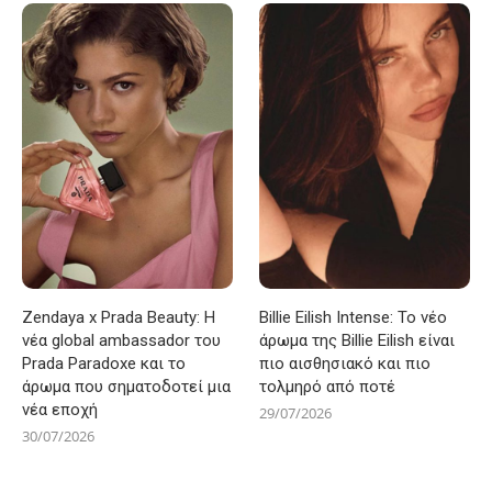
Zendaya x Prada Beauty: Η
Billie Eilish Intense: Το νέο
νέα global ambassador του
άρωμα της Billie Eilish είναι
Prada Paradoxe και το
πιο αισθησιακό και πιο
άρωμα που σηματοδοτεί μια
τολμηρό από ποτέ
νέα εποχή
29/07/2026
30/07/2026