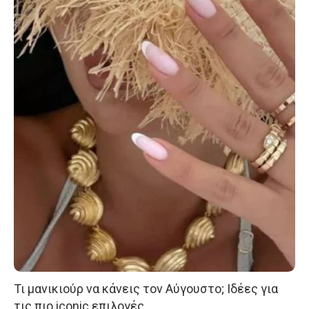
Τι μανικιούρ να κάνεις τον Αύγουστο; Ιδέες για
τις πιο iconic επιλογές