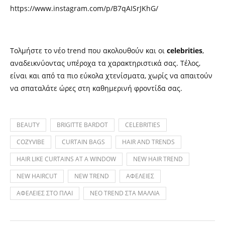
https://www.instagram.com/p/B7qAISrJKhG/
Τολμήστε το νέο trend που ακολουθούν και οι
celebrities
,
αναδεικνύοντας υπέροχα τα χαρακτηριστικά σας. Τέλος,
είναι και από τα πιο εύκολα χτενίσματα, χωρίς να απαιτούν
να σπαταλάτε ώρες στη καθημερινή φροντίδα σας.
BEAUTY
BRIGITTE BARDOT
CELEBRITIES
COZYVIBE
CURTAIN BAGS
HAIR AND TRENDS
HAIR LIKE CURTAINS AT A WINDOW
NEW HAIR TREND
NEW HAIRCUT
NEW TREND
ΑΦΕΛΕΙΕΣ
ΑΦΕΛΕΙΕΣ ΣΤΟ ΠΛΑΙ
ΝΕΟ TREND ΣΤΑ ΜΑΛΛΙΑ