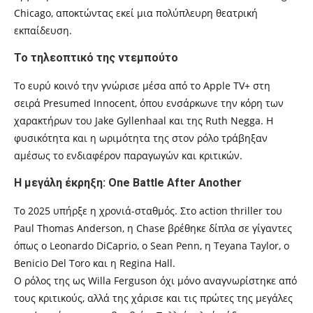
Chicago, αποκτώντας εκεί μια πολύπλευρη θεατρική
εκπαίδευση.
Το τηλεοπτικό της ντεμπούτο
Το ευρύ κοινό την γνώρισε μέσα από το Apple TV+ στη
σειρά Presumed Innocent, όπου ενσάρκωνε την κόρη των
χαρακτήρων του Jake Gyllenhaal και της Ruth Negga. Η
φυσικότητα και η ωριμότητα της στον ρόλο τράβηξαν
αμέσως το ενδιαφέρον παραγωγών και κριτικών.
Η μεγάλη έκρηξη: One Battle After Another
Το 2025 υπήρξε η χρονιά-σταθμός. Στο action thriller του
Paul Thomas Anderson, η Chase βρέθηκε δίπλα σε γίγαντες
όπως ο Leonardo DiCaprio, ο Sean Penn, η Teyana Taylor, ο
Benicio Del Toro και η Regina Hall.
Ο ρόλος της ως Willa Ferguson όχι μόνο αναγνωρίστηκε από
τους κριτικούς, αλλά της χάρισε και τις πρώτες της μεγάλες