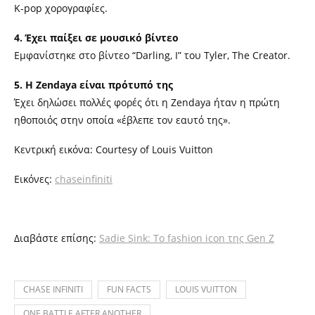
K-pop χορογραφίες.
4. Έχει παίξει σε μουσικό βίντεο
Εμφανίστηκε στο βίντεο “Darling, I” του Tyler, The Creator.
5. Η Zendaya είναι πρότυπό της
Έχει δηλώσει πολλές φορές ότι η Zendaya ήταν η πρώτη
ηθοποιός στην οποία «έβλεπε τον εαυτό της».
Κεντρική εικόνα: Courtesy of Louis Vuitton
Εικόνες:
chaseinfiniti
Διαβάστε επίσης:
Sadie Sink: Το fashion icon της Gen Z
CHASE INFINITI
FUN FACTS
LOUIS VUITTON
ONE BATTLE AFTER ANOTHER