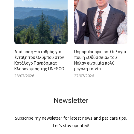
Απόφαση – σταθμός για
Unpopular opinion: Οι λόγοι
ένταξη του Ολύμπου στον
που η «Οδύσσεια» του
Κατάλογο Παγκόσμιας
Νόλαν είναι μία πολύ
Κληρονομιάς της UNESCO
μεγάλη ταινία
28/07/2026
27/07/2026
Newsletter
Subscribe my newsletter for latest news and pet care tips.
Let's stay updated!