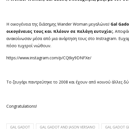
Η οικογένεια της διάσημης Wander Woman μεγαλώνει!
Gal Gado
οικογένειας τους και πλέουν σε πελάγη ευτυχία
ς. Αποφά
ανακοίνωσαν μέσα από μια ανάρτηση τους στο Instragram. Ευχαρ
πόσο τυχεροί νιώθουν.
https://www.instagram.com/p/CQtky9DNFXe/
Το ζευγάρι παντρεύτηκε το 2008 και έχουν από κοινού άλλες δ
Congratulations!
GAL GADOT
GAL GADOT AND JASON VERSANO
GAL GADOT GI