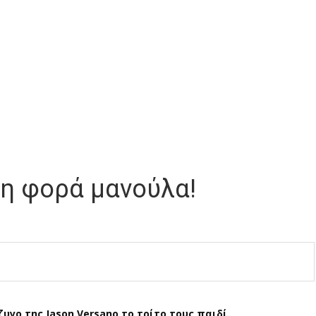
ίτη φορά μανούλα!
υγο της Jason Versano το τρίτο τους παιδί.