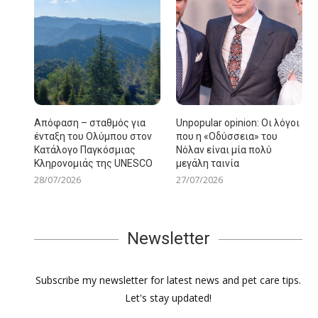
Απόφαση – σταθμός για
Unpopular opinion: Οι λόγοι
ένταξη του Ολύμπου στον
που η «Οδύσσεια» του
Κατάλογο Παγκόσμιας
Νόλαν είναι μία πολύ
Κληρονομιάς της UNESCO
μεγάλη ταινία
28/07/2026
27/07/2026
Newsletter
Subscribe my newsletter for latest news and pet care tips.
Let's stay updated!