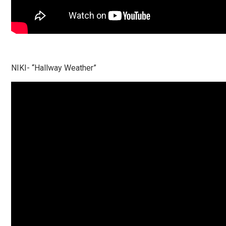
NIKI- “Hallway Weather”