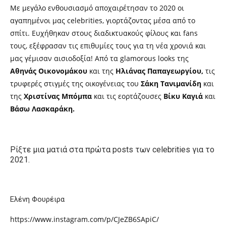
Με μεγάλο ενθουσιασμό αποχαιρέτησαν το 2020 οι
αγαπημένοι μας celebrities, γιορτάζοντας μέσα από το
σπίτι. Ευχήθηκαν στους διαδικτυακούς φίλους και fans
τους, εξέφρασαν τις επιθυμίες τους για τη νέα χρονιά και
μας γέμισαν αισιοδοξία! Από τα glamorous looks της
Αθηνάς Οικονομάκου
και της
Ηλιάνας Παπαγεωργίου,
τις
τρυφερές στιγμές της οικογένειας του
Σάκη Τανιμανίδη
και
της
Χριστίνας Μπόμπα
και τις εορτάζουσες
Βίκυ Καγιά
και
Βάσω Λασκαράκη.
Ρίξτε μια ματιά στα πρώτα posts των celebrities για το
2021.
Ελένη Φουρέιρα
https://www.instagram.com/p/CJeZB6SApiC/