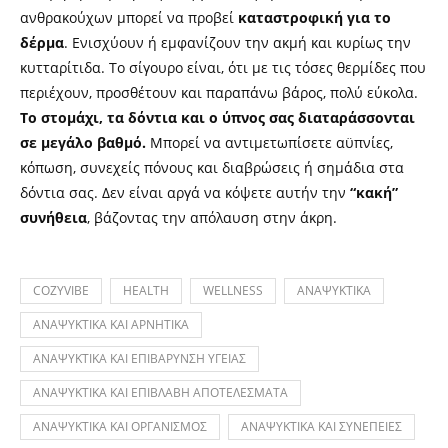
ανθρακούχων μπορεί να προβεί
καταστροφική για το
δέρμα
. Ενισχύουν ή εμφανίζουν την ακμή και κυρίως την
κυτταρίτιδα. Το σίγουρο είναι, ότι με τις τόσες θερμίδες που
περιέχουν, προσθέτουν και παραπάνω βάρος, πολύ εύκολα.
Το στομάχι, τα δόντια και ο ύπνος σας διαταράσσονται
σε μεγάλο βαθμό.
Μπορεί να αντιμετωπίσετε αϋπνίες,
κόπωση, συνεχείς πόνους και διαβρώσεις ή σημάδια στα
δόντια σας. Δεν είναι αργά να κόψετε αυτήν την
“κακή”
συνήθεια
, βάζοντας την απόλαυση στην άκρη.
COZYVIBE
HEALTH
WELLNESS
ΑΝΑΨΥΚΤΙΚΑ
ΑΝΑΨΥΚΤΙΚΑ ΚΑΙ ΑΡΝΗΤΙΚΑ
ΑΝΑΨΥΚΤΙΚΑ ΚΑΙ ΕΠΙΒΑΡΥΝΣΗ ΥΓΕΙΑΣ
ΑΝΑΨΥΚΤΙΚΑ ΚΑΙ ΕΠΙΒΛΑΒΗ ΑΠΟΤΕΛΕΣΜΑΤΑ
ΑΝΑΨΥΚΤΙΚΑ ΚΑΙ ΟΡΓΑΝΙΣΜΟΣ
ΑΝΑΨΥΚΤΙΚΑ ΚΑΙ ΣΥΝΕΠΕΙΕΣ