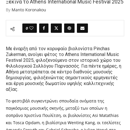
Ξεκινά το Athens International Music Festival 2025
By
Manto Koronakou
0
Με έναρξη από τον κορυφαίο βιολονίστα Pinchas
Zukerman, ανοίγει φέτος το Athens International Music
Festival 2025, φιλοξενούμενο στον ιστορικό χώρο του
Φιλολογικού Συλλόγου Παρνασσός. Για πέντε ημέρες, η
Αθήνα μετατρέπεται σε κέντρο διεθνούς μουσικής
δημιουργίας, φιλοξενώντας σημαντικούς ερμηνευτές
και έργα μουσικής δωματίου υψηλής καλλιτεχνικής
αξίας.
Το φεστιβάλ συγκεντρώνει σπουδαία ονόματα της
παγκόσμιας μουσικής σκηνής, μεταξύ των οποίων η
σοπράνο Χριστίνα Πουλίτση, οι βιολονίστες Asi Matathias
και Tosca Opdam, η βιολίστρια Wenting Kang, οι τσελίστες
Amanda Forsyth και Gabriel Schwabe, ο Julien Hervé στο