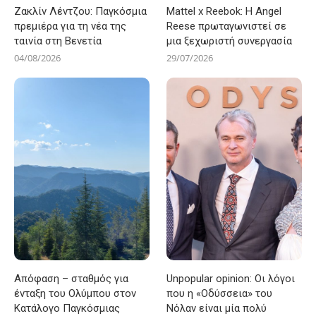
Ζακλίν Λέντζου: Παγκόσμια
Mattel x Reebok: Η Angel
πρεμιέρα για τη νέα της
Reese πρωταγωνιστεί σε
ταινία στη Βενετία
μια ξεχωριστή συνεργασία
04/08/2026
29/07/2026
Απόφαση – σταθμός για
Unpopular opinion: Οι λόγοι
ένταξη του Ολύμπου στον
που η «Οδύσσεια» του
Κατάλογο Παγκόσμιας
Νόλαν είναι μία πολύ