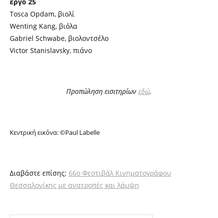
έργο 25
Tosca Opdam, βιολί
Wenting Kang, βιόλα
Gabriel Schwabe, βιολοντσέλο
Victor Stanislavsky, πιάνο
Προπώληση εισιτηρίων
εδώ
.
Κεντρική εικόνα: ©Paul Labelle
Διαβάστε επίσης:
66ο Φεστιβάλ Κινηματογράφου
Θεσσαλονίκης με ανατροπές και λάμψη