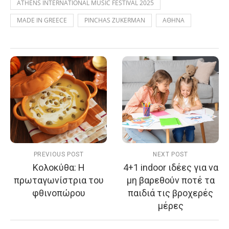
ATHENS INTERNATIONAL MUSIC FESTIVAL 2025
MADE IN GREECE
PINCHAS ZUKERMAN
ΑΘΗΝΑ
PREVIOUS POST
NEXT POST
Κολοκύθα: Η
4+1 indoor ιδέες για να
πρωταγωνίστρια του
μη βαρεθούν ποτέ τα
φθινοπώρου
παιδιά τις βροχερές
μέρες