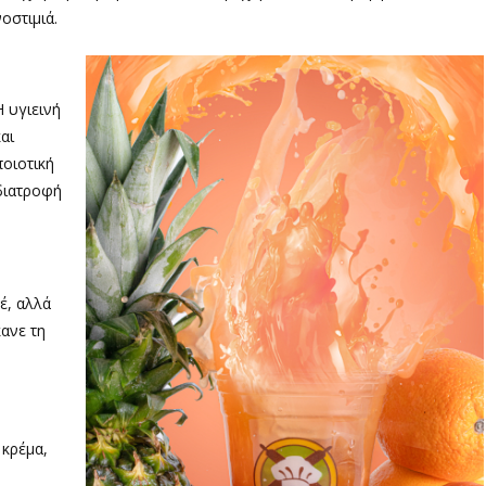
νοστιμιά.
Η υγιεινή
και
ποιοτική
διατροφή
έ, αλλά
κανε τη
 κρέμα,