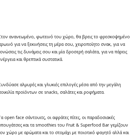
Στον ανανεωμένο, φωτεινό του χώρο, θα βρεις το φρεσκοψημένο
πρωινό για να ξεκινήσεις τη μέρα σου, χειροποίητο σνακ, για να
τονώσεις τις δυνάμεις σου και μία δροσερή σαλάτα, για να πάρεις
ενέργεια και θρεπτικά συστατικά.
Συνδύασε αλμυρές και γλυκιές επιλογές μέσα από την μεγάλη
ποικιλία προϊόντων σε
snacks,
σαλάτες και ροφήματα.
Τα open face σάντουιτς, οι αφράτες πίτες, οι παραδοσιακές
μπουγάτσες και τα smoothies του Fruit & Superfood Bar γεμίζουν
τον χώρο με αρώματα και το στομάχι με ποιοτικό φαγητό αλλά και