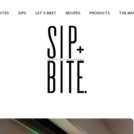
BITES
SIPS
LET’S MEET
RECIPES
PRODUCTS
THE MA