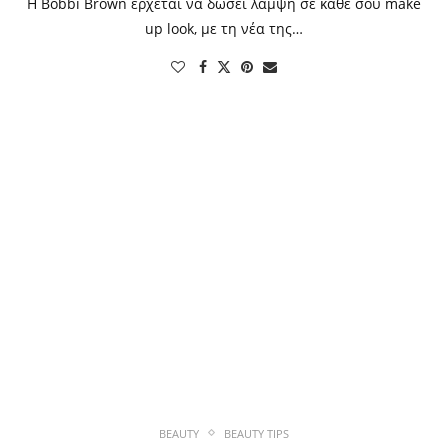
Η Bobbi Brown έρχεται να δώσει λάμψη σε κάθε σου make
up look, με τη νέα της…
BEAUTY
BEAUTY TIPS