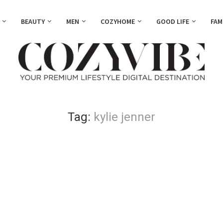
BEAUTY
MEN
COZYHOME
GOOD LIFE
FAM
Tag:
kylie jenner