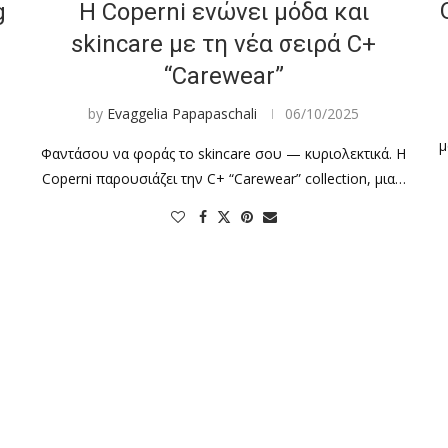
g
Η Coperni ενώνει μόδα και
skincare με τη νέα σειρά C+
“Carewear”
by
Evaggelia Papapaschali
06/10/2025
μ
Φαντάσου να φοράς το skincare σου — κυριολεκτικά. Η
Coperni παρουσιάζει την C+ “Carewear” collection, μια…