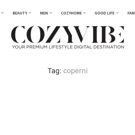
BEAUTY
MEN
COZYHOME
GOOD LIFE
FAM
Tag:
coperni