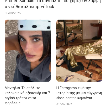
Stoned Sandals: Τα σανδάλια που χαρίζουν λάμψη
σε κάθε καλοκαιρινό look
05/08/2026
Μαντήλια: Το απόλυτο
Η Ferragamo τιμά την
καλοκαιρινό αξεσουάρ και 7
ιστορία της με μια σύγχρονη
stylish τρόποι να τα
shoe-centric καμπάνια
φορέσεις
31/07/2026