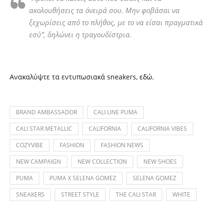
ακολουθήσεις τα όνειρά σου. Μην φοβάσαι να
ξεχωρίσεις από το πλήθος, με το να είσαι πραγματικά
εσύ”, δηλώνει η τραγουδίστρια.
Ανακαλύψτε τα εντυπωσιακά sneakers,
εδώ.
BRAND AMBASSADOR
CALI LINE PUMA
CALI STAR METALLIC
CALIFORNIA
CALIFORNIA VIBES
COZYVIBE
FASHION
FASHION NEWS
NEW CAMPAIGN
NEW COLLECTION
NEW SHOES
PUMA
PUMA X SELENA GOMEZ
SELENA GOMEZ
SNEAKERS
STREET STYLE
THE CALI STAR
WHITE