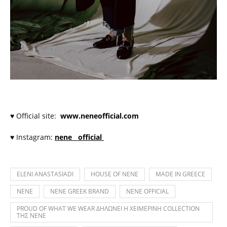
♥ Official site:
www.neneofficial.com
♥ Instagram:
nene__official
ELENI ANASTASIADI
HOUSE OF NENE
MADE IN GREECE
NENE
NENE GREEK BRAND
NENE OFFICIAL
PROUD OF WHAT WE WEAR ΔΗΛΩΝΕΙ Η ΧΕΙΜΕΡΙΝΗ COLLECTION
ΤΗΣ NENE