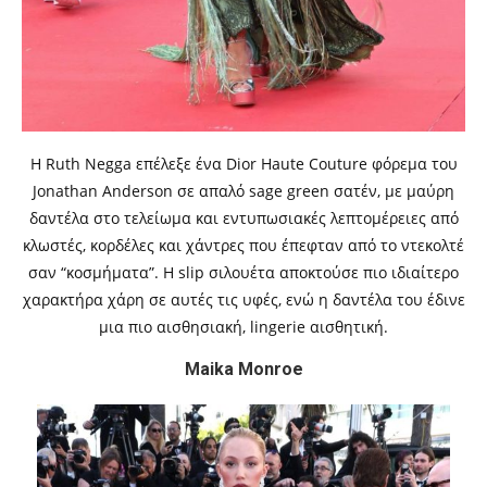
Η Ruth Negga επέλεξε ένα Dior Haute Couture φόρεμα του
Jonathan Anderson σε απαλό sage green σατέν, με μαύρη
δαντέλα στο τελείωμα και εντυπωσιακές λεπτομέρειες από
κλωστές, κορδέλες και χάντρες που έπεφταν από το ντεκολτέ
σαν “κοσμήματα”. Η slip σιλουέτα αποκτούσε πιο ιδιαίτερο
χαρακτήρα χάρη σε αυτές τις υφές, ενώ η δαντέλα του έδινε
μια πιο αισθησιακή, lingerie αισθητική.
Maika Monroe