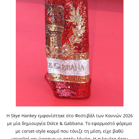
Η Skye Hankey εμφανίστηκε στο Φεστιβάλ των Καννών 2026
με μία δημιουργία Dolce & Gabbana. Το εφαρμοστό φόρεμα
με corset-style κορμό που τόνιζε τη μέση, είχε βαθύ
ντεκολτέ και ύφασμα με σατέν λάμψη. Η σιλουέτα ήταν