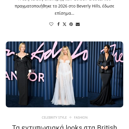
πραγματοποιήθηκε το 2026 στο Beverly Hills, έδωσε
επίσημα…
CELEBRITY STYLE
FASHION
Τα εντυπωσιακά looks στα British