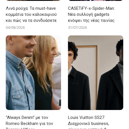
Λινά ρούχα: Τα must-have
CASETiFY-x-Spider-Man:
κομμάτια του καλοκαιριού
Νέα συλλογή gadgets
και πώς να τα συνδυάσετε
ενόψει της νέας ταινίας
04/08/2026
31/07/2026
“Always Denim” με τον
Louis Vuitton SS27:
Romeo Beckham για τον
Διαχρονικό business,