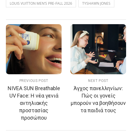
LOUIS VUITTON MEN’S PRE-FALL 2026
TYSHAWN JONES
PREVIOUS POST
NEXT POST
NIVEA SUN Breathable
Άγχος πανελληνίων:
UV Face: Η νέα γενιά
Πώς οι γονείς
αντηλιακής
μπορούν να βοηθήσουν
προστασίας
τα παιδιά τους
προσώπου