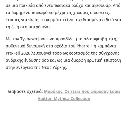
σε μια ποικιλία από εντυπωσιακά ρούχα και αξεσουάρ. Από
τα δομημένα πανωφόρια μέχρι τις χαλαρές σιλουέτες,
έτοιμες για skate, τα κομμάτια είναι σχεδιασμένα ειδικά για
τη ζωή στη μητρόπολη.
Με τον Tyshawn Jones να προσδίδει μια αδιαμφισβήτητη,
αυθεντική δυναμική στα σχέδια του Pharrell, η καμπάνια
Pre-Fall 2026 λειτουργεί τόσο ως εορτασμός της σύγχρονης
ανδρικής ένδυσης όσο και ως μια όμορφη ερωτική επιστολή
στην ενέργεια της Νέας Υόρκης.
Διαβάστε σχετικά:
Μαράκες: Οι stars που φόρεσαν Louis
Vuitton Mythica Collection