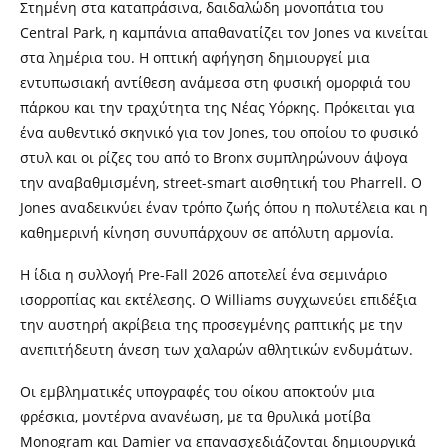
Στημένη στα καταπράσινα, δαιδαλώδη μονοπάτια του
Central Park, η καμπάνια απαθανατίζει τον Jones να κινείται
στα λημέρια του. Η οπτική αφήγηση δημιουργεί μια
εντυπωσιακή αντίθεση ανάμεσα στη φυσική ομορφιά του
πάρκου και την τραχύτητα της Νέας Υόρκης. Πρόκειται για
ένα αυθεντικό σκηνικό για τον Jones, του οποίου το φυσικό
στυλ και οι ρίζες του από το Bronx συμπληρώνουν άψογα
την αναβαθμισμένη, street-smart αισθητική του Pharrell.
O
Jones αναδεικνύει έναν τρόπο ζωής όπου η πολυτέλεια και η
καθημερινή κίνηση συνυπάρχουν σε απόλυτη αρμονία.
Η ίδια η συλλογή Pre-Fall 2026 αποτελεί ένα σεμινάριο
ισορροπίας και εκτέλεσης. Ο Williams συγχωνεύει επιδέξια
την αυστηρή ακρίβεια της προσεγμένης ραπτικής με την
ανεπιτήδευτη άνεση των χαλαρών αθλητικών ενδυμάτων.
Οι εμβληματικές υπογραφές του
o
ίκου αποκτούν μια
φρέσκια, μοντέρνα ανανέωση, με τα θρυλικά μοτίβα
Monogram και Damier να επανασχεδιάζονται δημιουργικά